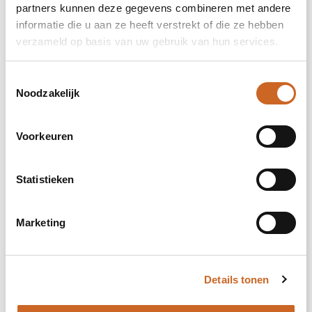
Onbewerkt
partners kunnen deze gegevens combineren met andere
informatie die u aan ze heeft verstrekt of die ze hebben
Full colour
verzameld op basis van uw gebruik van hun services.
Toestemmingsselectie
3. Kies je maat
Noodzakelijk
Voorkeuren
XS
Statistieken
S
M
Marketing
L
Details tonen
XL