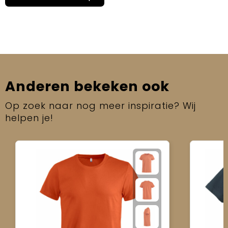
Anderen bekeken ook
Op zoek naar nog meer inspiratie? Wij
helpen je!