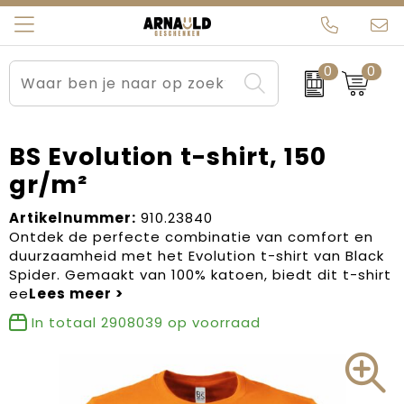
0
0
Relatiegeschenken
Beurs en Evenementen
Arnauld Kerstpakketten
Ons team
Sportkleding
Brievenbuspakketten
MijnEigenKadootje
Contact
BS Evolution t-shirt, 150
gr/m²
Werkkleding
Carnaval
Blogs
Artikelnummer:
910.23840
Kleding en textiel
Dag van de Zorg
Ontdek de perfecte combinatie van comfort en
duurzaamheid met het Evolution t-shirt van Black
Tassen
Kerstartikelen
Spider. Gemaakt van 100% katoen, biedt dit t-shirt
ee
Kerstpakketten
In totaal
2908039
op voorraad
Kraamcadeaus
Pasen