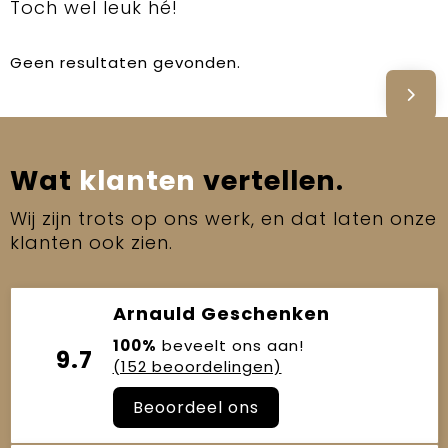
Toch wel leuk hé!
Geen resultaten gevonden.
Wat
klanten
vertellen.
Wij zijn trots op ons werk, en dat laten onze
klanten ook zien.
Arnauld Geschenken
100%
beveelt ons aan!
9.7
(152 beoordelingen)
Beoordeel ons