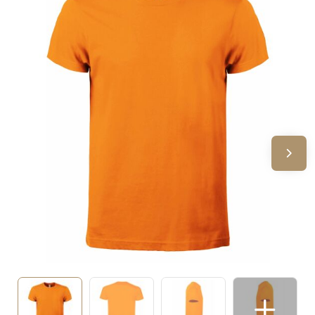
Sinterklaas
Verjaardagen
Voetbal, EK en WK
Voor de bouw
Zomergeschenken
Zomerpakketten