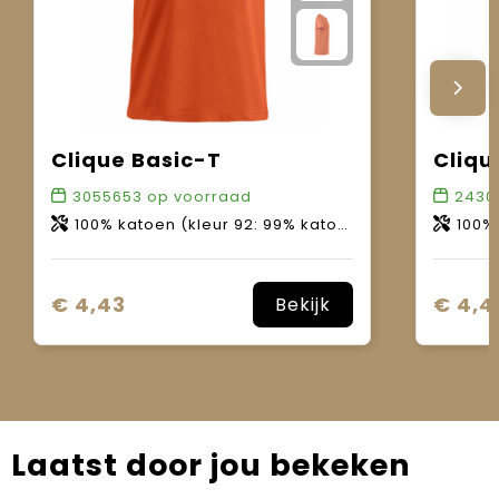
Clique Basic-T
Cliqu
3055653
op voorraad
2430
100% katoen (kleur 92: 99% katoen, 1% viscose / kleur 95: 85% katoen, 15% viscose / kleur 955: 60% katoen, 40% polyester).
100% ka
€ 4,43
€ 4,4
Bekijk
Laatst door jou bekeken