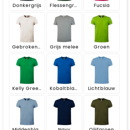
Donkergrijs
Flessengroen
Fucsia
Gebroken wit
Grijs melee
Groen
Kelly Green
Kobaltblauw
Lichtblauw
Middenblauw
Navy
Olijfgroen