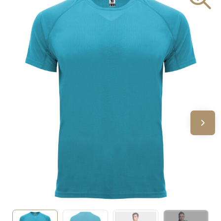
Sinterklaas
Verjaardagen
Voetbal, EK en WK
Voor de bouw
Zomergeschenken
Zomerpakketten