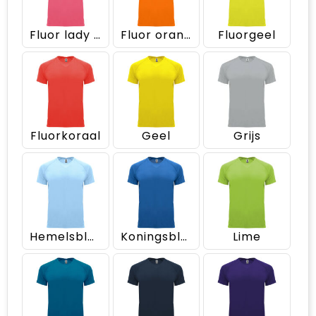
Fluor lady pink
Fluor oranje
Fluorgeel
Fluorkoraal
Geel
Grijs
Hemelsblauw
Koningsblauw
Lime