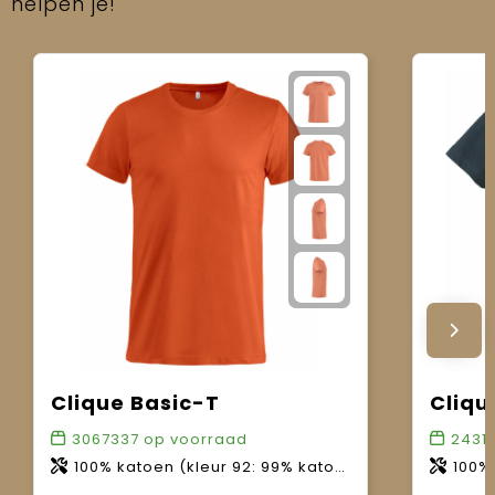
helpen je!
Clique Basic-T
Cliqu
3067337
op voorraad
2431
100% katoen (kleur 92: 99% katoen, 1% viscose / kleur 95: 85% katoen, 15% viscose / kleur 955: 60% katoen, 40% polyester).
100% ka