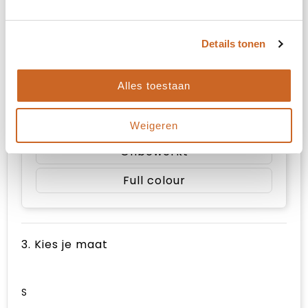
Onbewerkt
Details tonen
Full colour
Alles toestaan
impact hoog op de achterzijde (260x350m
Weigeren
Onbewerkt
Full colour
3. Kies je maat
S