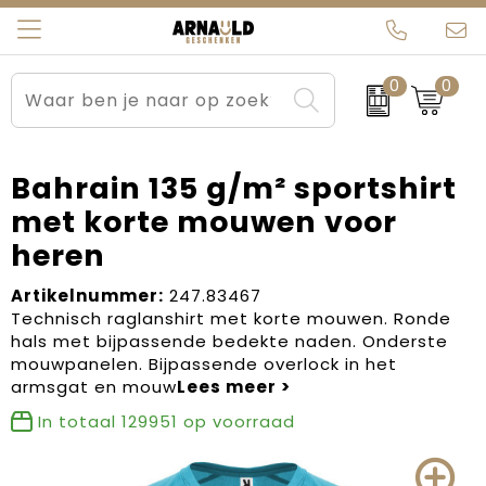
0
0
Relatiegeschenken
Beurs en Evenementen
Arnauld Kerstpakketten
Ons team
Sportkleding
Brievenbuspakketten
MijnEigenKadootje
Contact
Bahrain 135 g/m² sportshirt
met korte mouwen voor
Werkkleding
Carnaval
Blogs
heren
Kleding en textiel
Dag van de Zorg
Artikelnummer:
247.83467
Technisch raglanshirt met korte mouwen. Ronde
Tassen
Kerstartikelen
hals met bijpassende bedekte naden. Onderste
mouwpanelen. Bijpassende overlock in het
Kerstpakketten
armsgat en mouw
In totaal
129951
op voorraad
Kraamcadeaus
Pasen