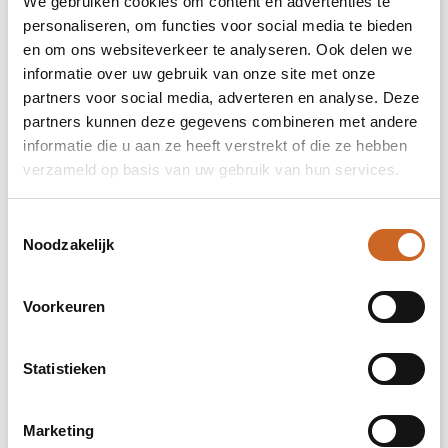
We gebruiken cookies om content en advertenties te
personaliseren, om functies voor social media te bieden
2
en om ons websiteverkeer te analyseren. Ook delen we
3
informatie over uw gebruik van onze site met onze
partners voor social media, adverteren en analyse. Deze
4
partners kunnen deze gegevens combineren met andere
informatie die u aan ze heeft verstrekt of die ze hebben
5
verzameld op basis van uw gebruik van hun services.
Toestemmingsselectie
Linker bicep (90x100mm)
Noodzakelijk
Onbewerkt
Voorkeuren
1
Statistieken
impact volledige voorzijde (260x350mm)
Marketing