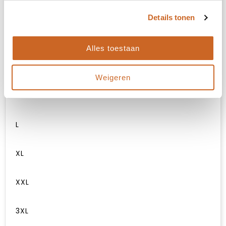
3. Kies je maat
Details tonen
XS
Alles toestaan
S
Weigeren
M
L
XL
XXL
3XL