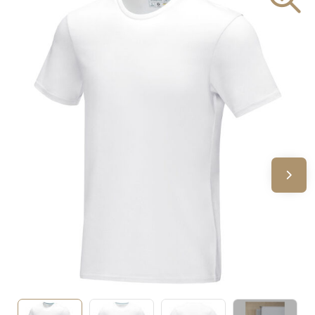
Sinterklaas
Verjaardagen
Voetbal, EK en WK
Voor de bouw
Zomergeschenken
Zomerpakketten