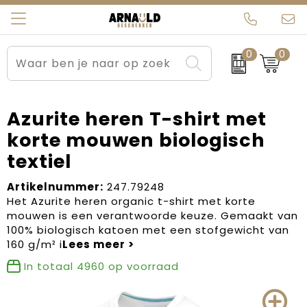
0
0
Relatiegeschenken
Beurs en Evenementen
Arnauld Kerstpakketten
Ons team
Sportkleding
Brievenbuspakketten
MijnEigenKadootje
Contact
Azurite heren T-shirt met
korte mouwen biologisch
Werkkleding
Carnaval
Blogs
textiel
Kleding en textiel
Dag van de Zorg
Artikelnummer:
247.79248
Het Azurite heren organic t-shirt met korte
Tassen
Kerstartikelen
mouwen is een verantwoorde keuze. Gemaakt van
100% biologisch katoen met een stofgewicht van
Kerstpakketten
160 g/m² i
In totaal
4960
op voorraad
Kraamcadeaus
Pasen