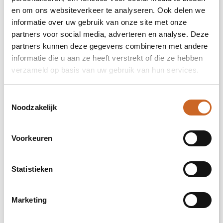
en om ons websiteverkeer te analyseren. Ook delen we
informatie over uw gebruik van onze site met onze
partners voor social media, adverteren en analyse. Deze
impact hoog op de achterzijde (50x100mm)
partners kunnen deze gegevens combineren met andere
informatie die u aan ze heeft verstrekt of die ze hebben
Onbewerkt
verzameld op basis van uw gebruik van hun services.
Borduren
Toestemmingsselectie
Noodzakelijk
rechter bicep (diameter: 50mm)
Voorkeuren
Onbewerkt
Statistieken
Borduren
Marketing