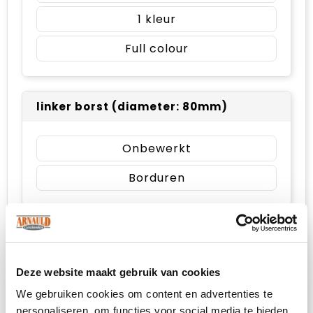
1
Full colour
linker borst (diameter: 80mm)
Onbewerkt
Borduren
rechter borst (diameter: 80mm)
Deze website maakt gebruik van cookies
Onbewerkt
We gebruiken cookies om content en advertenties te
Borduren
personaliseren, om functies voor social media te bieden