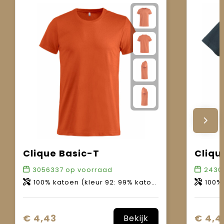
Clique Basic-T
Cliqu
3056337
op voorraad
2430
100% katoen (kleur 92: 99% katoen, 1% viscose / kleur 95: 85% katoen, 15% viscose / kleur 955: 60% katoen, 40% polyester).
100% ka
€ 4,43
€ 4,4
Bekijk