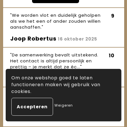
"We worden vlot en duidelijk geholpen
9
als we het een of ander zouden willen
aanschaffen."
Joop Robertus
16 oktober 2025
"De samenwerking bevalt uitstekend.
10
Het contact is altijd persoonlijk en
prettig – je merkt dat ze éc..."
Janet
Om onze webshop goed te laten
16 oktober 2025
functioneren maken wij gebruik van
cookies.
"Sinds enkele jaren maken wij gebruik
10
van de diensten van Arnauld, zowel
Weigeren
voor kerstpakketten als ande..."
Ineke
16 oktober 2025