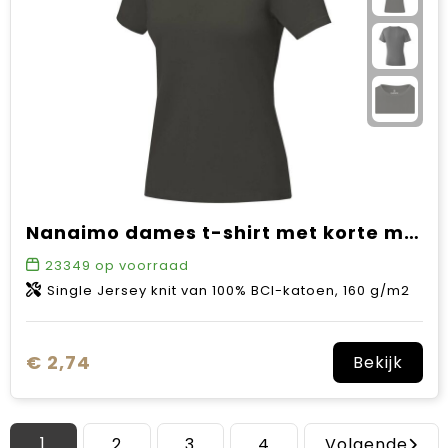
Nanaimo dames t-shirt met korte mouwen
23349
op voorraad
Single Jersey knit van 100% BCI-katoen, 160 g/m2
€ 2,74
Bekijk
1
2
3
4
Volgende