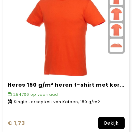
Sinterklaas
Verjaardagen
Voetbal, EK en WK
Voor de bouw
Zomergeschenken
Zomerpakketten
Heros 150 g/m² heren t-shirt met korte mouwen
254706
op voorraad
Single Jersey knit van Katoen, 150 g/m2
€ 1,73
Bekijk