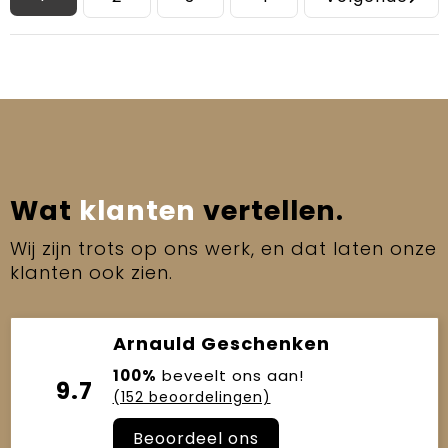
Wat
klanten
vertellen.
Wij zijn trots op ons werk, en dat laten onze
klanten ook zien.
Arnauld Geschenken
100%
beveelt ons aan!
9.7
(152 beoordelingen)
Beoordeel ons