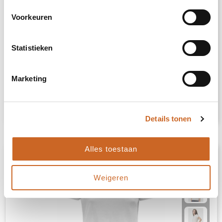
Voorkeuren
BS Evolution t-shirt, 150 gr/m²
Statistieken
2908039
op voorraad
100% Katoen
Marketing
€ 2,42
Bekijk
Details tonen
Alles toestaan
Weigeren