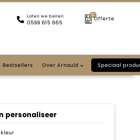
0
Laten we bellen
Offerte
0599 615 665
Speciaal produ
Bestsellers
Over Arnauld
n personaliseer
e kleur