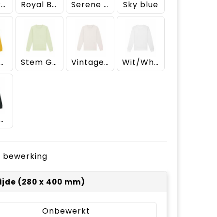
Rood/Red
Royal Blue
Serene Blue
Sky blue
ctra Yellow
Stem Green
Vintage White
Wit/White
art/Black
je bewerking
ijde (280 x 400 mm)
Onbewerkt