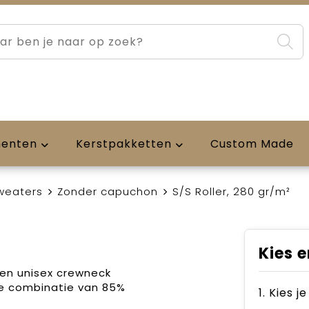
menten
Kerstpakketten
Custom Made
weaters
Zonder capuchon
S/S Roller, 280 gr/m²
Kies e
 een unisex crewneck
e combinatie van 85%
1. Kies j