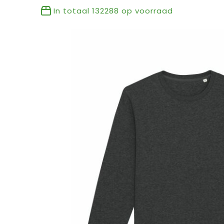
In totaal
132288
op voorraad