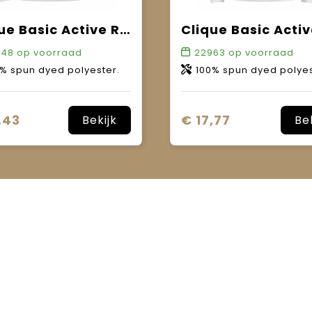
Clique Basic Active Roundneck
648
op voorraad
22963
op voorraad
% spun dyed polyester.
100% spun dyed polyes
,43
€ 17,77
Bekijk
Be