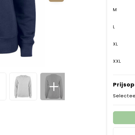
M
L
XL
XXL
Prijso
Selectee