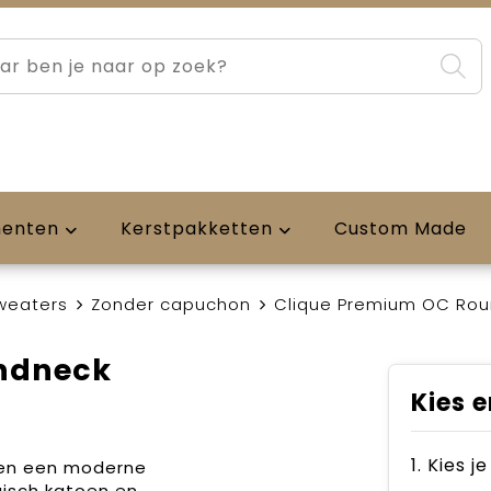
menten
Kerstpakketten
Custom Made
weaters
Zonder capuchon
Clique Premium OC Ro
ndneck
Kies e
1. Kies j
 en een moderne
gisch katoen en