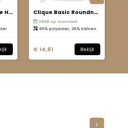
Clique Basic Active Half Zip
Clique Basic Roundneck Junior
11668
op voorraad
ter.
65% polyester, 35% katoen.
€ 14,81
kijk
Bekijk