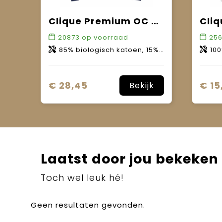
Clique Premium OC Roundneck
20873
op voorraad
25
85% biologisch katoen, 15% gerecycled polyester.
100
€ 28,45
€ 15
Bekijk
Laatst door jou bekeken
Toch wel leuk hé!
Geen resultaten gevonden.