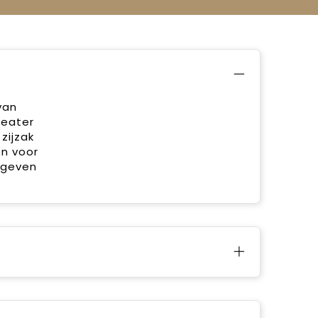
van
weater
zijzak
en voor
 geven