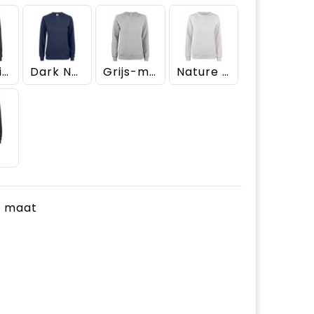
Antraciet
Dark Navy
Grijs-melange
Nature Melange
t
je maat