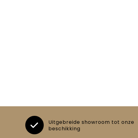
Uitgebreide showroom tot onze
beschikking