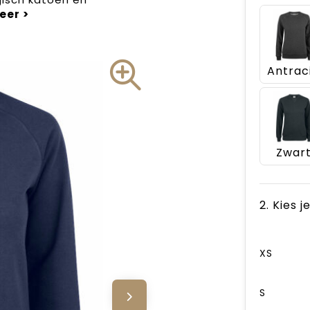
Zwar
2. Kies 
XS
S