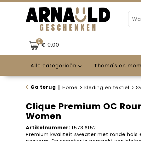
0
€ 0,00
Alle categorieën
Thema's en mo
Ga terug
|
Home
Kleding en textiel
S
Clique Premium OC Rou
Women
Artikelnummer:
1573.6152
Premium kwaliteit sweater met ronde hals
pasvorm. De sweater is gemaakt van biolo