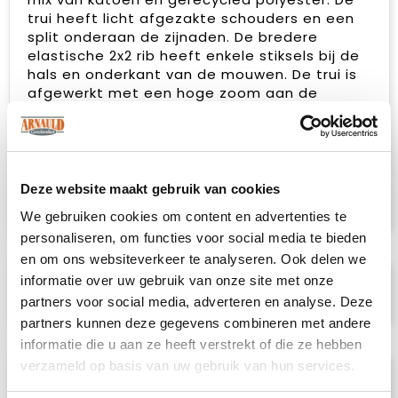
trui heeft licht afgezakte schouders en een
split onderaan de zijnaden. De bredere
elastische 2x2 rib heeft enkele stiksels bij de
hals en onderkant van de mouwen. De trui is
afgewerkt met een hoge zoom aan de
onderkant, necktape van keperstof in
contrastkleur en een gemakkelijk te
verwijderen label voor rebranding. De zachte,
gestabiliseerde stof is ontworpen voor
intensief wassen en heeft een anti-pilling
Deze website maakt gebruik van cookies
afwerking.
We gebruiken cookies om content en advertenties te
personaliseren, om functies voor social media te bieden
en om ons websiteverkeer te analyseren. Ook delen we
informatie over uw gebruik van onze site met onze
Specificaties
partners voor social media, adverteren en analyse. Deze
partners kunnen deze gegevens combineren met andere
informatie die u aan ze heeft verstrekt of die ze hebben
verzameld op basis van uw gebruik van hun services.
Prijsspecificaties