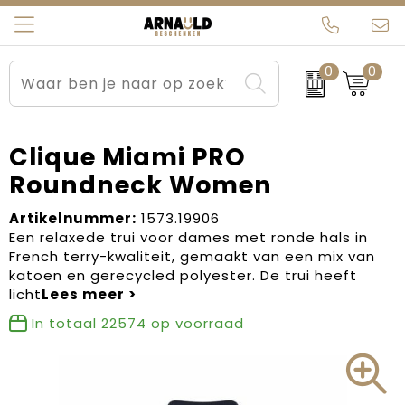
0
0
Relatiegeschenken
Beurs en Evenementen
Arnauld Kerstpakketten
Ons team
Sportkleding
Brievenbuspakketten
MijnEigenKadootje
Contact
Clique Miami PRO
Roundneck Women
Werkkleding
Carnaval
Blogs
Artikelnummer:
1573.19906
Kleding en textiel
Dag van de Zorg
Een relaxede trui voor dames met ronde hals in
French terry-kwaliteit, gemaakt van een mix van
Tassen
Kerstartikelen
katoen en gerecycled polyester. De trui heeft
licht
Kerstpakketten
In totaal
22574
op voorraad
Kraamcadeaus
Pasen