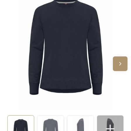
Sinterklaas
Verjaardagen
Voetbal, EK en WK
Voor de bouw
Zomergeschenken
Zomerpakketten