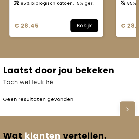
85% biologisch katoen, 15% gerecycled polyester.
85% bio
€ 28,45
€ 28,
Bekijk
Laatst door jou bekeken
Toch wel leuk hé!
Geen resultaten gevonden.
Wat
klanten
vertellen.