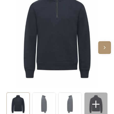
Sinterklaas
Verjaardagen
Voetbal, EK en WK
Voor de bouw
Zomergeschenken
Zomerpakketten