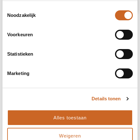
Prijsspecificaties
Toestemmingsselectie
Noodzakelijk
Voorkeuren
Statistieken
Marketing
Details tonen
Alles toestaan
Levertijden in overleg
Weigeren