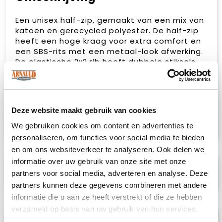
Een unisex half-zip, gemaakt van een mix van
katoen en gerecycled polyester. De half-zip
heeft een hoge kraag voor extra comfort en
een SBS-rits met een metaal-look afwerking.
De elastische 2x2 rib heeft dubbele stiksels
aan de onderkant van de mouwen en de
zoom. Voorzien van een necktape van
keperstof en gemakkelijk te verwijderen label
voor rebranding. De zachte, gestabiliseerde
Deze website maakt gebruik van cookies
stof is ontworpen voor intensief wassen en
heeft een anti-pilling afwerking.
We gebruiken cookies om content en advertenties te
personaliseren, om functies voor social media te bieden
en om ons websiteverkeer te analyseren. Ook delen we
informatie over uw gebruik van onze site met onze
Specificaties
partners voor social media, adverteren en analyse. Deze
partners kunnen deze gegevens combineren met andere
informatie die u aan ze heeft verstrekt of die ze hebben
verzameld op basis van uw gebruik van hun services.