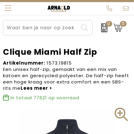
0
0
Relatiegeschenken
Beurs en Evenementen
Arnauld Kerstpakketten
Ons team
Sportkleding
Brievenbuspakketten
MijnEigenKadootje
Contact
Clique Miami Half Zip
Werkkleding
Carnaval
Blogs
Artikelnummer:
1573.19815
Een unisex half-zip, gemaakt van een mix van
katoen en gerecycled polyester. De half-zip heeft
Kleding en textiel
Dag van de Zorg
een hoge kraag voor extra comfort en een SBS-
rits me
Tassen
Kerstartikelen
In totaal
77621
op voorraad
Kerstpakketten
Kraamcadeaus
Pasen