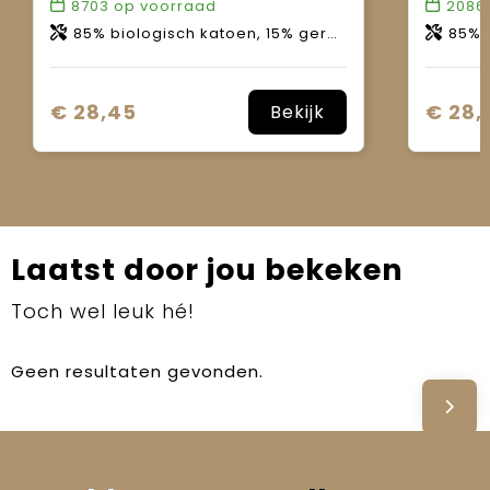
8703
op voorraad
2086
85% biologisch katoen, 15% gerecycled polyester.
85% bio
€ 28,45
€ 28,
Bekijk
Laatst door jou bekeken
Toch wel leuk hé!
Geen resultaten gevonden.