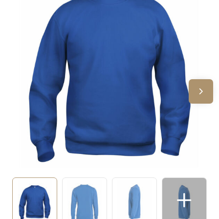
Sinterklaas
Verjaardagen
Voetbal, EK en WK
Voor de bouw
Zomergeschenken
Zomerpakketten