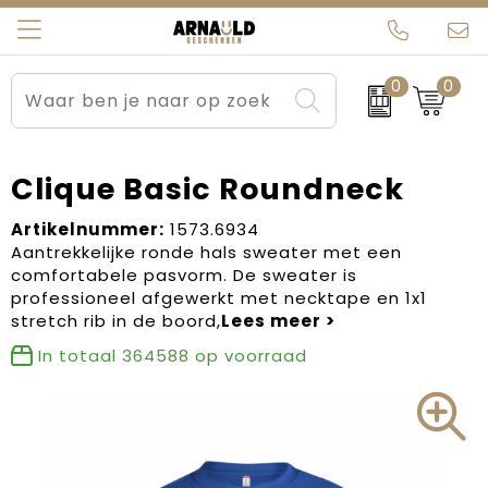
0
0
Relatiegeschenken
Beurs en Evenementen
Arnauld Kerstpakketten
Ons team
Sportkleding
Brievenbuspakketten
MijnEigenKadootje
Contact
Clique Basic Roundneck
Werkkleding
Carnaval
Blogs
Artikelnummer:
1573.6934
Aantrekkelijke ronde hals sweater met een
comfortabele pasvorm. De sweater is
Kleding en textiel
Dag van de Zorg
professioneel afgewerkt met necktape en 1x1
stretch rib in de boord,
Tassen
Kerstartikelen
In totaal
364588
op voorraad
Kerstpakketten
Kraamcadeaus
Pasen