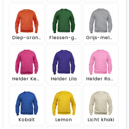
Diep-oranje
Flessen-groen
Grijs-melange
Helder Kersen
Helder Lila
Helder Roze
Kobalt
Lemon
Licht khaki