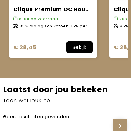
Clique Premium OC Roundneck Women
8704
op voorraad
2087
85% biologisch katoen, 15% gerecycled polyester.
85% bio
€ 28,45
€ 28,
Bekijk
Laatst door jou bekeken
Toch wel leuk hé!
Geen resultaten gevonden.