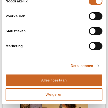
Noodzakelijk
Voorkeuren
Prijsopgave
Selecteer jouw opties voor de prijsopgave.
Statistieken
Toevoegen aan winkelwagen
Marketing
Vrijblijvende offerte
Details tonen
Sample aanvragen
Alles toestaan
Weigeren