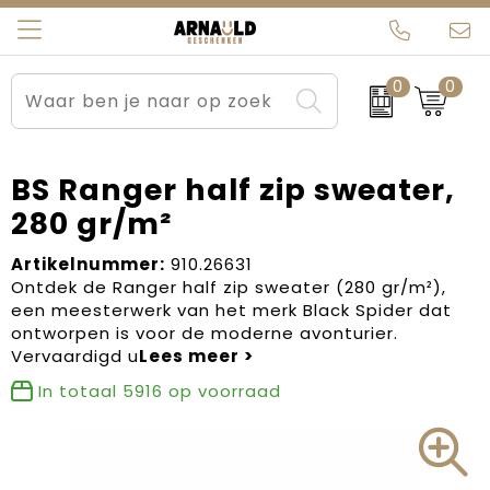
0
0
Relatiegeschenken
Beurs en Evenementen
Arnauld Kerstpakketten
Ons team
Sportkleding
Brievenbuspakketten
MijnEigenKadootje
Contact
BS Ranger half zip sweater,
280 gr/m²
Werkkleding
Carnaval
Blogs
Artikelnummer:
910.26631
Kleding en textiel
Dag van de Zorg
Ontdek de Ranger half zip sweater (280 gr/m²),
een meesterwerk van het merk Black Spider dat
Tassen
Kerstartikelen
ontworpen is voor de moderne avonturier.
Vervaardigd u
Kerstpakketten
In totaal
5916
op voorraad
Kraamcadeaus
Pasen