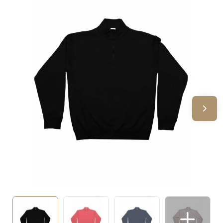
Sinterklaas
Verjaardagen
Voetbal, EK en WK
Voor de bouw
Zomergeschenken
Zomerpakketten