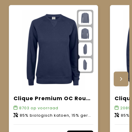
Clique Premium OC Roundneck Women
8703
op voorraad
2089
85% biologisch katoen, 15% gerecycled polyester.
85% bio