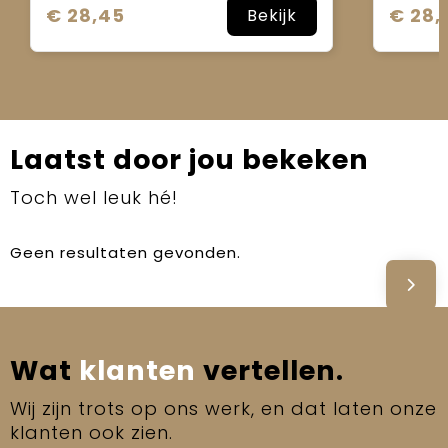
€ 28,45
€ 28,
Bekijk
Laatst door jou bekeken
Toch wel leuk hé!
Geen resultaten gevonden.
Wat
klanten
vertellen.
Wij zijn trots op ons werk, en dat laten onze
klanten ook zien.