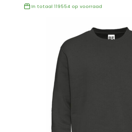
In totaal
119554
op voorraad