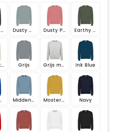
Donkergrijs
Dusty Green
Dusty Pink
Earthy Green
Gebroken wit
Grijs
Grijs melee
Ink Blue
ltblauw
Middenblauw
Mosterdgeel
Navy