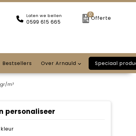
0
Laten we bellen
Offerte
0599 615 665
Speciaal produ
Bestsellers
Over Arnauld
 gr/m²
n personaliseer
e kleur