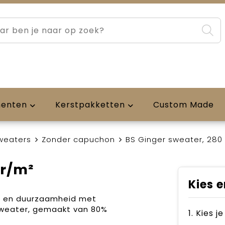
menten
Kerstpakketten
Custom Made
weaters
Zonder capuchon
BS Ginger sweater, 280
gr/m²
Kies e
t en duurzaamheid met
sweater, gemaakt van 80%
1. Kies j