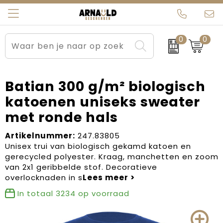
0
0
Relatiegeschenken
Beurs en Evenementen
Arnauld Kerstpakketten
Ons team
Sportkleding
Brievenbuspakketten
MijnEigenKadootje
Contact
Batian 300 g/m² biologisch
katoenen uniseks sweater
Werkkleding
Carnaval
Blogs
met ronde hals
Kleding en textiel
Dag van de Zorg
Artikelnummer:
247.83805
Unisex trui van biologisch gekamd katoen en
Tassen
Kerstartikelen
gerecycled polyester. Kraag, manchetten en zoom
van 2x1 geribbelde stof. Decoratieve
Kerstpakketten
overlocknaden in s
In totaal
3234
op voorraad
Kraamcadeaus
Pasen