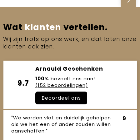
Wat
klanten
vertellen.
Wij zijn trots op ons werk, en dat laten onze
klanten ook zien.
Arnauld Geschenken
100%
beveelt ons aan!
9.7
(152 beoordelingen)
Beoordeel ons
"We worden vlot en duidelijk geholpen
9
als we het een of ander zouden willen
aanschaffen."