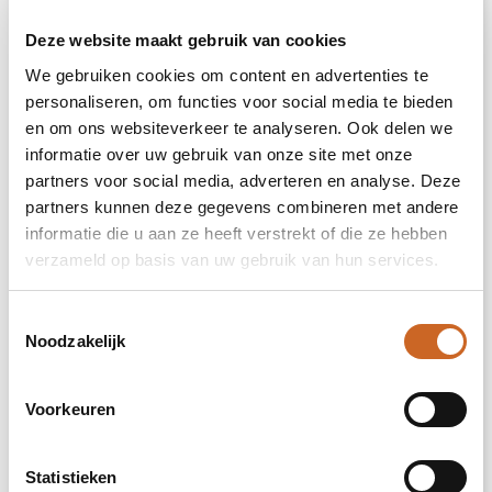
Deze website maakt gebruik van cookies
Onbewerkt
We gebruiken cookies om content en advertenties te
personaliseren, om functies voor social media te bieden
Borduren
en om ons websiteverkeer te analyseren. Ook delen we
informatie over uw gebruik van onze site met onze
partners voor social media, adverteren en analyse. Deze
Hoog op de achterzijde (diameter: 30mm)
partners kunnen deze gegevens combineren met andere
informatie die u aan ze heeft verstrekt of die ze hebben
verzameld op basis van uw gebruik van hun services.
Onbewerkt
Borduren
Toestemmingsselectie
Noodzakelijk
Impact hoog op de achterzijde (99x99mm)
Voorkeuren
Onbewerkt
Statistieken