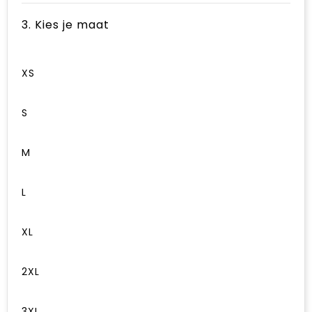
3. Kies je maat
XS
S
M
L
XL
2XL
3XL