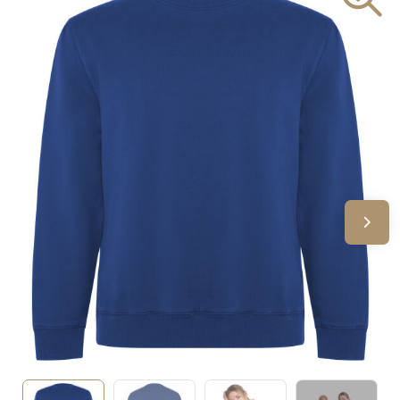
Sinterklaas
Verjaardagen
Voetbal, EK en WK
Voor de bouw
Zomergeschenken
Zomerpakketten