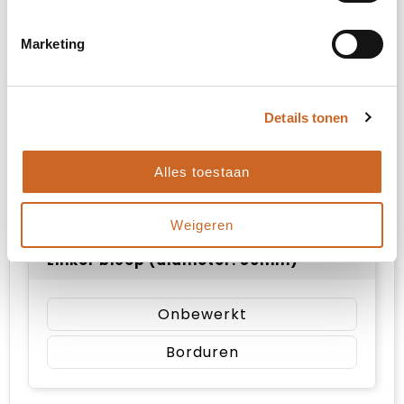
Borduren
Marketing
Rechter bicep (diameter: 80mm)
Details tonen
Onbewerkt
Alles toestaan
Borduren
Weigeren
Linker bicep (diameter: 80mm)
Onbewerkt
Borduren