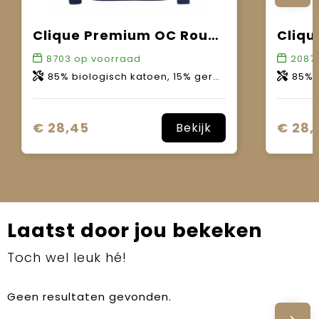
Clique Premium OC Roundneck Women
8703
op voorraad
2087
85% biologisch katoen, 15% gerecycled polyester.
85% bio
€ 28,45
€ 28,
Bekijk
Laatst door jou bekeken
Toch wel leuk hé!
Geen resultaten gevonden.