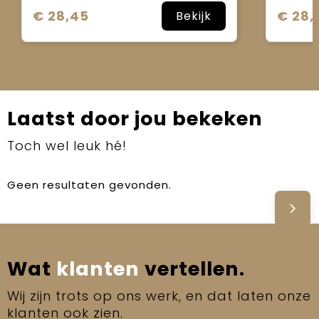
€ 28,45
€ 28,
Bekijk
Laatst door jou bekeken
Toch wel leuk hé!
Geen resultaten gevonden.
Wat
klanten
vertellen.
Wij zijn trots op ons werk, en dat laten onze
klanten ook zien.