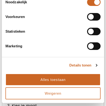
Noodzakelijk
rechter bicep (78x78mm)
Voorkeuren
Onbewerkt
Statistieken
Borduren
Marketing
linker bicep (78x78mm)
Details tonen
Onbewerkt
Alles toestaan
Borduren
Weigeren
3. Kies je maat