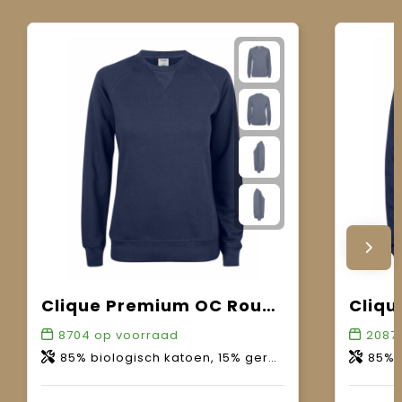
Clique Premium OC Roundneck Women
8704
op voorraad
2087
85% biologisch katoen, 15% gerecycled polyester.
85% bio