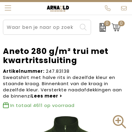
0
0
Relatiegeschenken
Beurs en Evenementen
Arnauld Kerstpakketten
Ons team
Sportkleding
Brievenbuspakketten
MijnEigenKadootje
Contact
Aneto 280 g/m² trui met
kwartritssluiting
Werkkleding
Carnaval
Blogs
Artikelnummer:
247.83138
Kleding en textiel
Dag van de Zorg
Sweatshirt met halve rits in dezelfde kleur en
staande kraag. Binnenkant van de kraag in
Tassen
Kerstartikelen
dezelfde kleur. Versterkte naadafdekkingen aan
de binnenzi
Kerstpakketten
In totaal
4611
op voorraad
Kraamcadeaus
Pasen