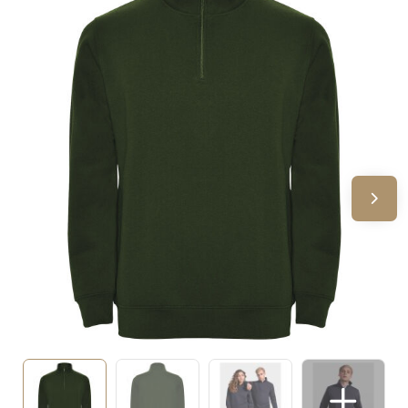
Sinterklaas
Verjaardagen
Voetbal, EK en WK
Voor de bouw
Zomergeschenken
Zomerpakketten