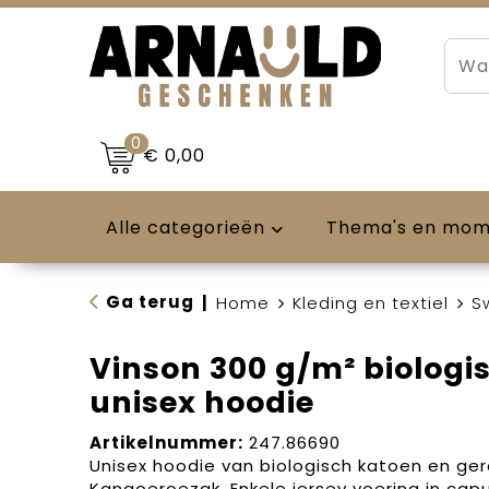
0
€ 0,00
Alle categorieën
Thema's en mo
Ga terug
|
Home
Kleding en textiel
S
Vinson 300 g/m² biologi
unisex hoodie
Artikelnummer:
247.86690
Unisex hoodie van biologisch katoen en ger
Kangoeroezak. Enkele jersey voering in cap