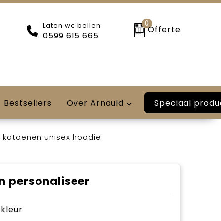
0
Laten we bellen
Offerte
0599 615 665
Speciaal produ
Bestsellers
Over Arnauld
h katoenen unisex hoodie
n personaliseer
e kleur