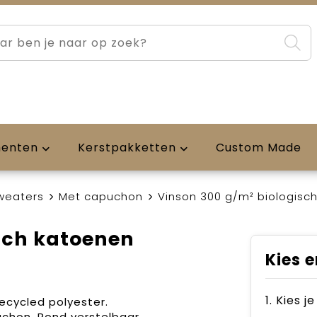
menten
Kerstpakketten
Custom Made
weaters
Met capuchon
Vinson 300 g/m² biologisc
sch katoenen
Kies e
1. Kies j
ecycled polyester.
uchon. Rond verstelbaar