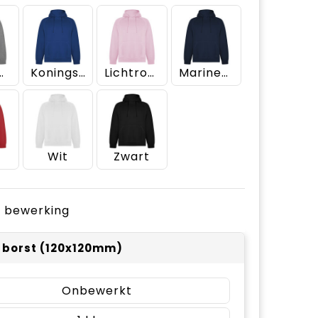
erd grijs
Koningsblauw
Lichtroze
Marineblauw
Wit
Zwart
je bewerking
r borst (120x120mm)
Onbewerkt