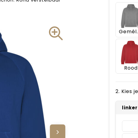
Gemêle
Rood
2. Kies 
linke