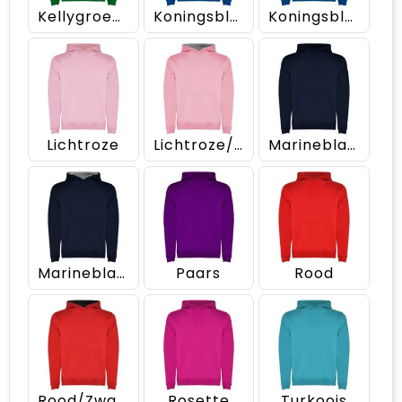
Kellygroen/Wit
Koningsblauw
Koningsblauw/Wit
Lichtroze
Lichtroze/Gemêleerd grijs
Marineblauw
Marineblauw/Gemêleerd grijs
Paars
Rood
Rood/Zwart
Rosette
Turkoois