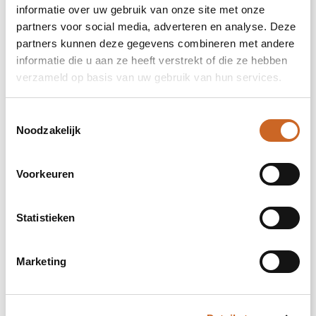
informatie over uw gebruik van onze site met onze
partners voor social media, adverteren en analyse. Deze
partners kunnen deze gegevens combineren met andere
impact hoog op de achterzijde (99x99mm)
informatie die u aan ze heeft verstrekt of die ze hebben
verzameld op basis van uw gebruik van hun services.
Onbewerkt
Toestemmingsselectie
Borduren
Noodzakelijk
Voorkeuren
rechter bicep (diameter: 50mm)
Statistieken
Onbewerkt
Borduren
Marketing
linker bicep (diameter: 50mm)