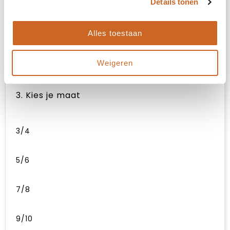
Details tonen
Onbewerkt
Alles toestaan
Borduren
Weigeren
3. Kies je maat
3/4
5/6
7/8
9/10