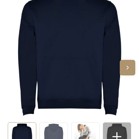
Sinterklaas
Verjaardagen
Voetbal, EK en WK
Voor de bouw
Zomergeschenken
Zomerpakketten