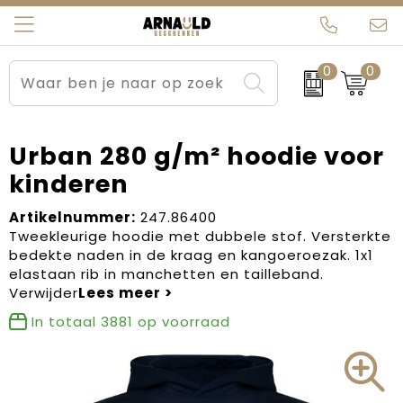
0
0
Relatiegeschenken
Beurs en Evenementen
Arnauld Kerstpakketten
Ons team
Sportkleding
Brievenbuspakketten
MijnEigenKadootje
Contact
Urban 280 g/m² hoodie voor
kinderen
Werkkleding
Carnaval
Blogs
Artikelnummer:
247.86400
Kleding en textiel
Dag van de Zorg
Tweekleurige hoodie met dubbele stof. Versterkte
bedekte naden in de kraag en kangoeroezak. 1x1
Tassen
Kerstartikelen
elastaan rib in manchetten en tailleband.
Verwijder
Kerstpakketten
In totaal
3881
op voorraad
Kraamcadeaus
Pasen