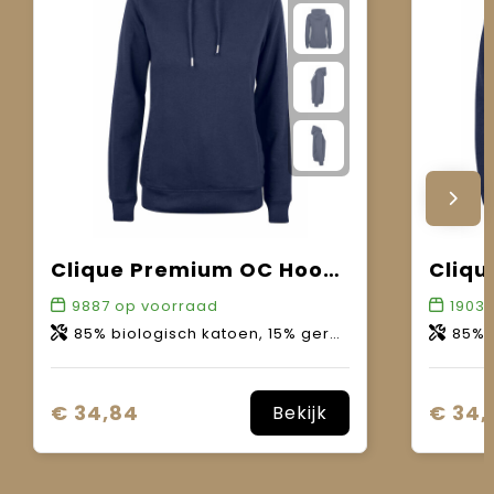
Clique Premium OC Hoody Women
9887
op voorraad
1903
85% biologisch katoen, 15% gerecycled polyester.
85% bio
€ 34,84
€ 34,
Bekijk