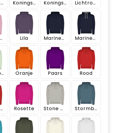
Kerriegeel
Koningsblauw
Koningsblauw/Wit
Lichtroze
chtroze/Gemêleerd grijs
Lila
Marineblauw
Marineblauw/Gemêleerd grijs
Mistgroen
Oranje
Paars
Rood
Rood/Zwart
Rosette
Stone Grey
Stormblauw