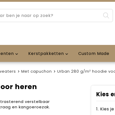
menten
Kerstpakketten
Custom Made
weaters
Met capuchon
Urban 280 g/m² hoodie vo
voor heren
Kies e
trasterend verstelbaar
 kraag en kangoeroezak.
1. Kies j