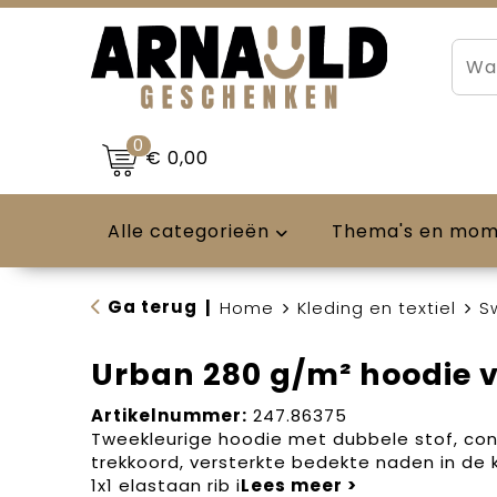
0
€ 0,00
Alle categorieën
Thema's en mo
Ga terug
|
Home
Kleding en textiel
S
Urban 280 g/m² hoodie 
Artikelnummer:
247.86375
Tweekleurige hoodie met dubbele stof, con
trekkoord, versterkte bedekte naden in de
1x1 elastaan rib i