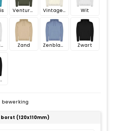
is
Venture groen
Vintage wit
Wit
Wit/Marineblauw
Zand
Zenblauw
Zwart
t/Gemêleerd grijs
je bewerking
r borst (120x110mm)