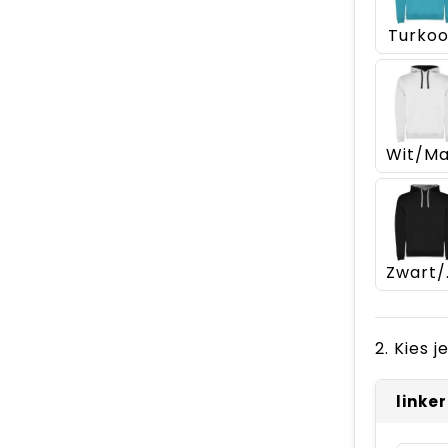
Turkoo
Zwar
2. Kies 
linke