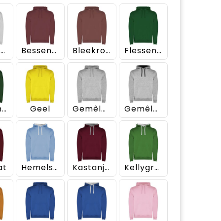
Aswit gemêleerd
Bessenrood
Bleekrood
Flessengroen
Flessengroen/Gemêleerd grijs
Geel
Gemêleerd grijs
Gemêleerd grijs/Zwart
at
Hemelsblauw/Wit
Kastanjebruin/Gemêleerd grijs
Kellygroen/Wit