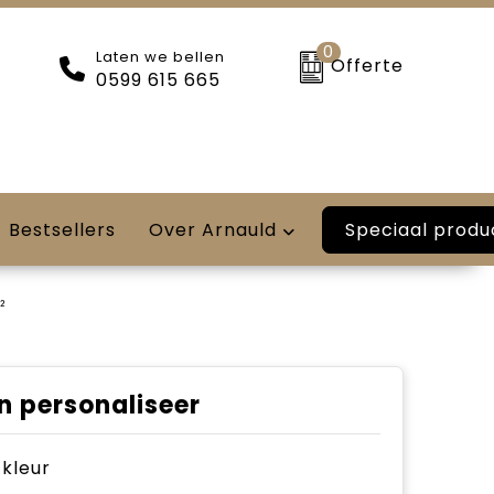
0
Laten we bellen
Offerte
0599 615 665
Speciaal produ
Bestsellers
Over Arnauld
²
n personaliseer
e kleur