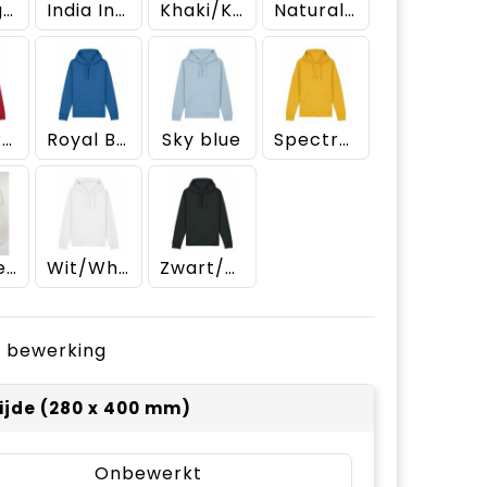
Heritage Brown
India Ink Grey
Khaki/Khaki ST
Natural Raw
Rood/Red
Royal Blue
Sky blue
Spectra Yellow
Vintage White
Wit/White
Zwart/Black
je bewerking
ijde (280 x 400 mm)
Onbewerkt