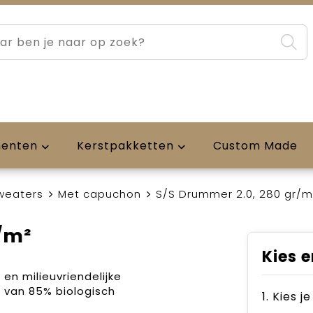
menten
Kerstpakketten
Custom Made
weaters
Met capuchon
S/S Drummer 2.0, 280 gr/m
/m²
Kies e
en milieuvriendelijke
 van 85% biologisch
1. Kies j