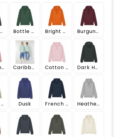
nthracite
Bottle Green
Bright Orange
Burgundy
Canyon Pink
Caribbean Blue
Cotton Pink
Dark Heather Grey
Desert Dust
Dusk
French Navy
Heather Grey