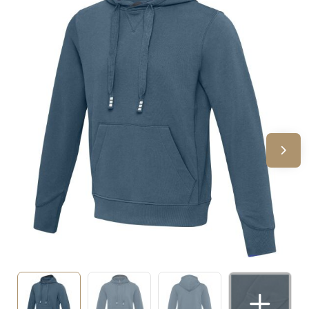
Sinterklaas
Verjaardagen
Voetbal, EK en WK
Voor de bouw
Zomergeschenken
Zomerpakketten