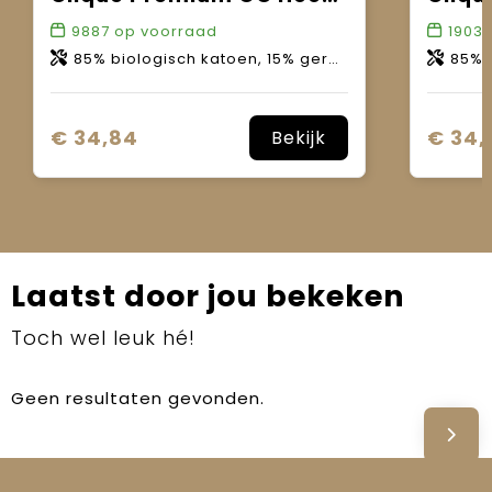
9887
op voorraad
1903
85% biologisch katoen, 15% gerecycled polyester.
85% bio
€ 34,84
€ 34,
Bekijk
Laatst door jou bekeken
Toch wel leuk hé!
Geen resultaten gevonden.