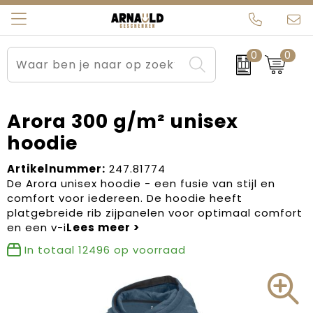
0
0
Relatiegeschenken
Beurs en Evenementen
Arnauld Kerstpakketten
Ons team
Sportkleding
Brievenbuspakketten
MijnEigenKadootje
Contact
Arora 300 g/m² unisex
hoodie
Werkkleding
Carnaval
Blogs
Artikelnummer:
247.81774
Kleding en textiel
Dag van de Zorg
De Arora unisex hoodie - een fusie van stijl en
comfort voor iedereen. De hoodie heeft
Tassen
Kerstartikelen
platgebreide rib zijpanelen voor optimaal comfort
en een v-i
Kerstpakketten
In totaal
12496
op voorraad
Kraamcadeaus
Pasen