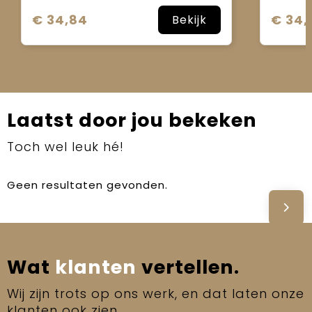
€ 34,84
€ 34,
Bekijk
Laatst door jou bekeken
Toch wel leuk hé!
Geen resultaten gevonden.
Wat
klanten
vertellen.
Wij zijn trots op ons werk, en dat laten onze
klanten ook zien.