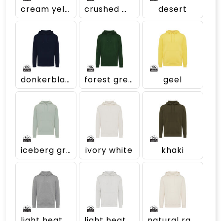
cream yellow
crushed mint
desert
donkerblauw
forest green
geel
iceberg green
ivory white
khaki
light heather anthracite
light heather grey
natural raw