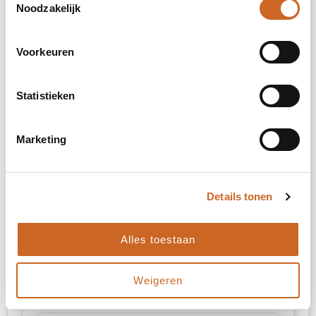
Noodzakelijk
Onbewerkt
Voorkeuren
Borduren
Statistieken
borst linkerzijde (80 x 80 mm)
Marketing
Onbewerkt
Borduren
Details tonen
Alles toestaan
borst rechterzijde (80 x 75 mm)
Weigeren
Onbewerkt