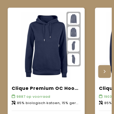
Clique Premium OC Hoody Women
9887
op voorraad
1903
85% biologisch katoen, 15% gerecycled polyester.
85% bio