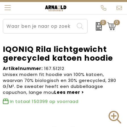
0
0
Relatiegeschenken
Beurs en Evenementen
Arnauld Kerstpakketten
Ons team
Sportkleding
Brievenbuspakketten
MijnEigenKadootje
Contact
IQONIQ Rila lichtgewicht
gerecycled katoen hoodie
Werkkleding
Carnaval
Blogs
Artikelnummer:
167.51212
Kleding en textiel
Dag van de Zorg
Unisex modern fit hoodie van 100% katoen,
waarvan 70% biologisch en 30% gerecycled, 280
Tassen
Kerstartikelen
G/M². De sweater heeft een dubbellaagse
capuchon, lange mou
Kerstpakketten
In totaal
150399
op voorraad
Kraamcadeaus
Pasen