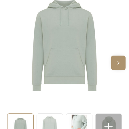
Sinterklaas
Verjaardagen
Voetbal, EK en WK
Voor de bouw
Zomergeschenken
Zomerpakketten