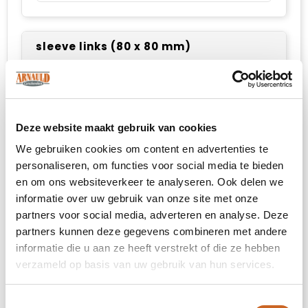
sleeve links (80 x 80 mm)
Onbewerkt
Borduren
Deze website maakt gebruik van cookies
We gebruiken cookies om content en advertenties te
personaliseren, om functies voor social media te bieden
sleeve rechts (80 x 80 mm)
en om ons websiteverkeer te analyseren. Ook delen we
informatie over uw gebruik van onze site met onze
Onbewerkt
partners voor social media, adverteren en analyse. Deze
partners kunnen deze gegevens combineren met andere
Borduren
informatie die u aan ze heeft verstrekt of die ze hebben
verzameld op basis van uw gebruik van hun services.
borst linkerzijde (80 x 75 mm)
Toestemmingsselectie