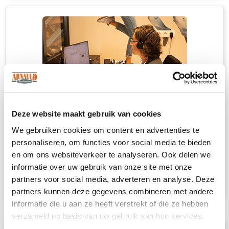
Deze website maakt gebruik van cookies
We gebruiken cookies om content en advertenties te
Heb je niet kunnen vinden wat je
personaliseren, om functies voor social media te bieden
zoekt?
en om ons websiteverkeer te analyseren. Ook delen we
informatie over uw gebruik van onze site met onze
Neem contact met ons op
voor een advies
partners voor social media, adverteren en analyse. Deze
op maat.
partners kunnen deze gegevens combineren met andere
informatie die u aan ze heeft verstrekt of die ze hebben
verzameld op basis van uw gebruik van hun services.