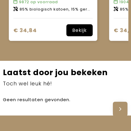
9872
op voorraad
1904
85% biologisch katoen, 15% gerecycled polyester.
85% bio
€ 34,84
€ 34,
Bekijk
Laatst door jou bekeken
Toch wel leuk hé!
Geen resultaten gevonden.