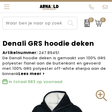
0
0
Relatiegeschenken
Beurs en Evenementen
Arnauld Kerstpakketten
Ons team
Sportkleding
Brievenbuspakketten
MijnEigenKadootje
Contact
Denali GRS hoodie deken
Werkkleding
Carnaval
Blogs
Artikelnummer:
247.89451
De Denali hoodie deken is gemaakt van 100% GRS
polyester flanel aan de buitenkant en gevoerd
Kleding en textiel
Dag van de Zorg
met 100% GRS polyester off-white sherpa aan de
binnenk
Tassen
Kerstartikelen
In totaal
683
op voorraad
Kerstpakketten
Kraamcadeaus
Pasen