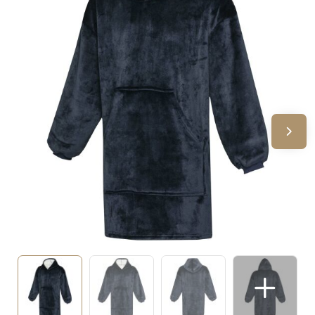
Sinterklaas
Verjaardagen
Voetbal, EK en WK
Voor de bouw
Zomergeschenken
Zomerpakketten