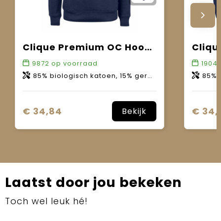
Clique Premium OC Hoody Women
9872
op voorraad
1904
85% biologisch katoen, 15% gerecycled polyester.
85% bio
€ 34,84
€ 34,
Bekijk
Laatst door jou bekeken
Toch wel leuk hé!