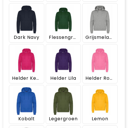
Dark Navy
Flessengroen
Grijsmelange
Helder Kersen
Helder Lila
Helder Roze
Kobalt
Legergroen
Lemon