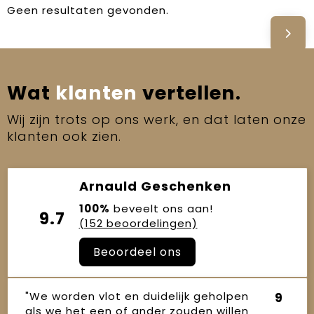
Geen resultaten gevonden.
Wat
klanten
vertellen.
Wij zijn trots op ons werk, en dat laten onze
klanten ook zien.
Arnauld Geschenken
100%
beveelt ons aan!
9.7
(152 beoordelingen)
Beoordeel ons
"We worden vlot en duidelijk geholpen
9
als we het een of ander zouden willen