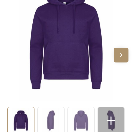
Sinterklaas
Verjaardagen
Voetbal, EK en WK
Voor de bouw
Zomergeschenken
Zomerpakketten