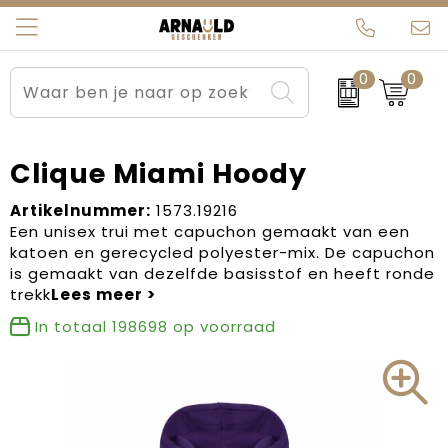
0
0
Relatiegeschenken
Beurs en Evenementen
Arnauld Kerstpakketten
Ons team
Sportkleding
Brievenbuspakketten
MijnEigenKadootje
Contact
Clique Miami Hoody
Werkkleding
Carnaval
Blogs
Artikelnummer:
1573.19216
Een unisex trui met capuchon gemaakt van een
katoen en gerecycled polyester-mix. De capuchon
Kleding en textiel
Dag van de Zorg
is gemaakt van dezelfde basisstof en heeft ronde
trekk
Tassen
Kerstartikelen
In totaal
198698
op voorraad
Kerstpakketten
Kraamcadeaus
Pasen