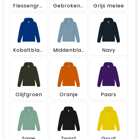
Flessengroen
Gebroken wit
Grijs melee
Kobaltblauw
Middenblauw
Navy
Olijfgroen
Oranje
Paars
Sage
Zwart
Goud