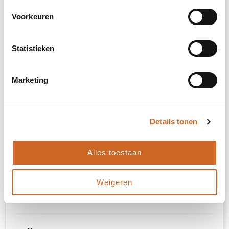
Voorkeuren
M
L
Statistieken
XL
Marketing
XXL
Details tonen
3XL
Alles toestaan
4XL
Weigeren
5XL