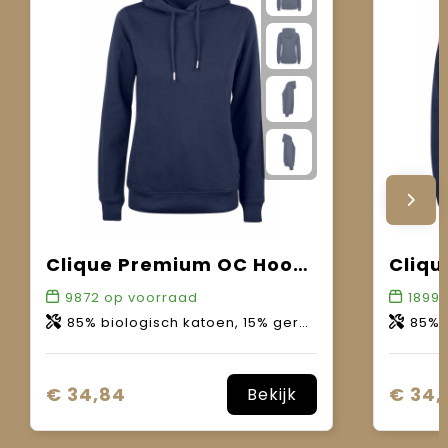
Clique Premium OC Hoody Women
9872
op voorraad
1899
85% biologisch katoen, 15% gerecycled polyester.
85% bio
€ 34,84
€ 34,
Bekijk