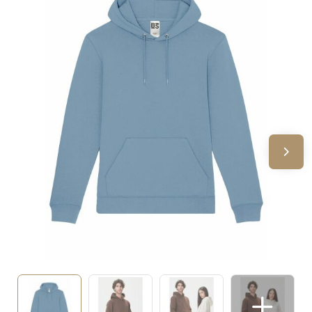
Sinterklaas
Verjaardagen
Voetbal, EK en WK
Voor de bouw
Zomergeschenken
Zomerpakketten