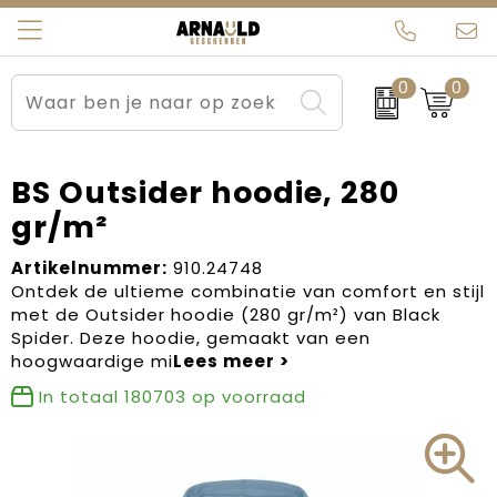
0
0
Relatiegeschenken
Beurs en Evenementen
Arnauld Kerstpakketten
Ons team
Sportkleding
Brievenbuspakketten
MijnEigenKadootje
Contact
BS Outsider hoodie, 280
gr/m²
Werkkleding
Carnaval
Blogs
Artikelnummer:
910.24748
Kleding en textiel
Dag van de Zorg
Ontdek de ultieme combinatie van comfort en stijl
met de Outsider hoodie (280 gr/m²) van Black
Tassen
Kerstartikelen
Spider. Deze hoodie, gemaakt van een
hoogwaardige mi
Kerstpakketten
In totaal
180703
op voorraad
Kraamcadeaus
Pasen