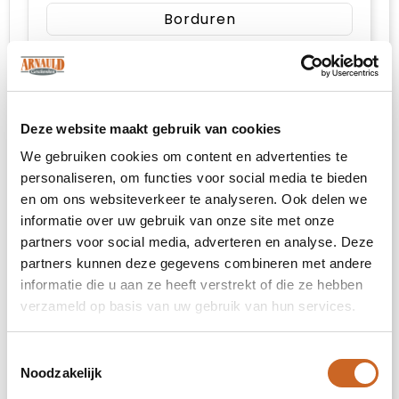
Borduren
Achterzijde (140 x 100 mm)
Deze website maakt gebruik van cookies
Onbewerkt
We gebruiken cookies om content en advertenties te
personaliseren, om functies voor social media te bieden
Borduren
en om ons websiteverkeer te analyseren. Ook delen we
informatie over uw gebruik van onze site met onze
partners voor social media, adverteren en analyse. Deze
partners kunnen deze gegevens combineren met andere
3. Kies je maat
informatie die u aan ze heeft verstrekt of die ze hebben
verzameld op basis van uw gebruik van hun services.
XS
Toestemmingsselectie
Noodzakelijk
S