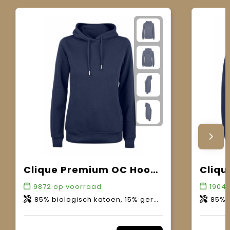
Clique Premium OC Hoody Women
9872
op voorraad
19041
85% biologisch katoen, 15% gerecycled polyester.
85% bio