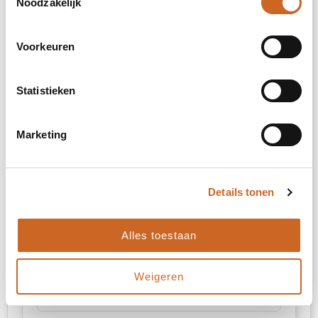
Noodzakelijk
Onbewerkt
Borduren
Voorkeuren
Statistieken
Impact hoog op de achterzijde (99x99mm)
Marketing
Onbewerkt
Borduren
Details tonen
Rechter bicep (diameter: 50mm)
Alles toestaan
Onbewerkt
Weigeren
Borduren