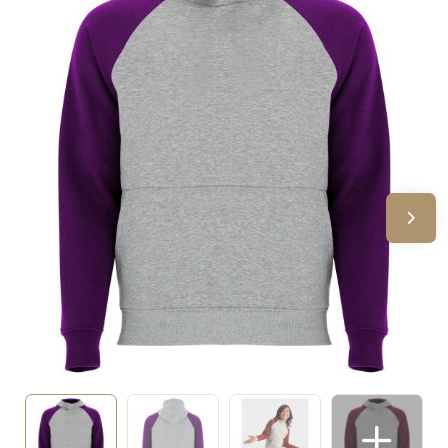
Sinterklaas
Verjaardagen
Voetbal, EK en WK
Voor de bouw
Zomergeschenken
Zomerpakketten