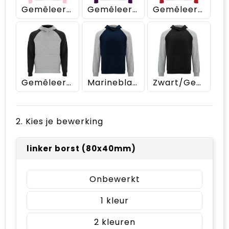
Gemêleerd grijs/Lichtroze
Gemêleerd grijs/Paars
Gemêleerd grijs/Rood
Gemêleerd grijs/Zwart
Marineblauw/Gemêleerd grijs
Zwart/Gemêleerd grijs
2. Kies je bewerking
linker borst (80x40mm)
Onbewerkt
1
2