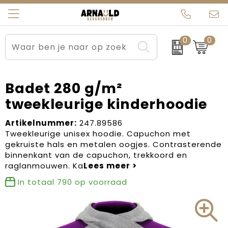
0
0
Relatiegeschenken
Beurs en Evenementen
Arnauld Kerstpakketten
Ons team
Sportkleding
Brievenbuspakketten
MijnEigenKadootje
Contact
Badet 280 g/m²
tweekleurige kinderhoodie
Werkkleding
Carnaval
Blogs
Artikelnummer:
247.89586
Kleding en textiel
Dag van de Zorg
Tweekleurige unisex hoodie. Capuchon met
gekruiste hals en metalen oogjes. Contrasterende
Tassen
Kerstartikelen
binnenkant van de capuchon, trekkoord en
raglanmouwen. Ka
Kerstpakketten
In totaal
790
op voorraad
Kraamcadeaus
Pasen