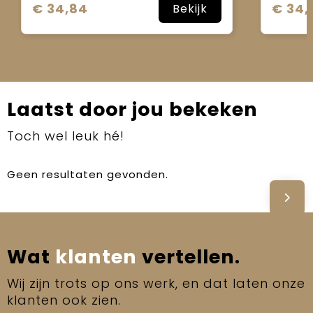
€ 34,84
€ 34,
Bekijk
Laatst door jou bekeken
Toch wel leuk hé!
Geen resultaten gevonden.
Wat
klanten
vertellen.
Wij zijn trots op ons werk, en dat laten onze
klanten ook zien.