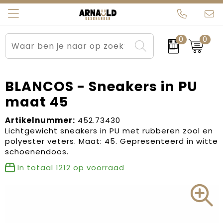
0
0
Relatiegeschenken
Beurs en Evenementen
Arnauld Kerstpakketten
Ons team
Sportkleding
Brievenbuspakketten
MijnEigenKadootje
Contact
BLANCOS - Sneakers in PU
maat 45
Werkkleding
Carnaval
Blogs
Artikelnummer:
452.73430
Kleding en textiel
Dag van de Zorg
Lichtgewicht sneakers in PU met rubberen zool en
polyester veters. Maat: 45. Gepresenteerd in witte
Tassen
Kerstartikelen
schoenendoos.
In totaal
1212
op voorraad
Kerstpakketten
Kraamcadeaus
Pasen