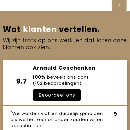
Wat
klanten
vertellen.
Wij zijn trots op ons werk, en dat laten onze
klanten ook zien.
Arnauld Geschenken
100%
beveelt ons aan!
9.7
(152 beoordelingen)
Beoordeel ons
"We worden vlot en duidelijk geholpen
9
als we het een of ander zouden willen
aanschaffen."