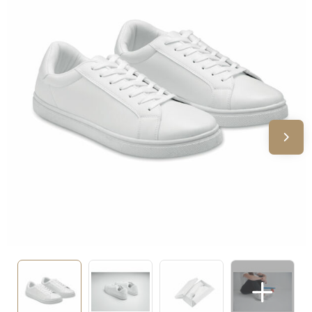
Sinterklaas
Verjaardagen
Voetbal, EK en WK
Voor de bouw
Zomergeschenken
Zomerpakketten