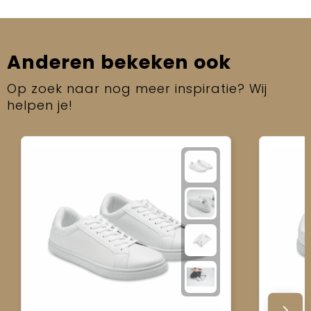
Anderen bekeken ook
Op zoek naar nog meer inspiratie? Wij
helpen je!