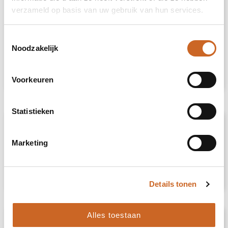
verzameld op basis van uw gebruik van hun services.
Heb je niet kunnen vinden wat je
Toestemmingsselectie
zoekt?
Noodzakelijk
Neem contact met ons op
voor een advies
op maat.
Voorkeuren
Statistieken
Omschrijving
Marketing
Lichtgewicht sneakers in PU met rubberen
zool en polyester veters. Maat: 45.
Gepresenteerd in witte schoenendoos.
Details tonen
Alles toestaan
Specificaties