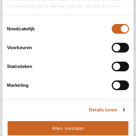
verzameld op basis van uw gebruik van hun services.
Heb je niet kunnen vinden wat je
Toestemmingsselectie
zoekt?
Noodzakelijk
Neem contact met ons op
voor een advies
op maat.
Voorkeuren
Statistieken
Omschrijving
Marketing
Lichtgewicht sneakers in PU met rubberen
zool en polyester veters. Maat: 40.
Gepresenteerd in witte schoenendoos.
Details tonen
Alles toestaan
Specificaties