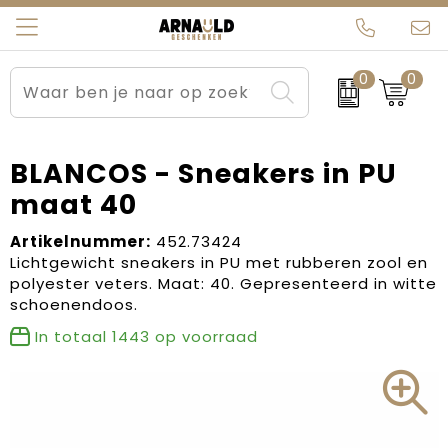
0
0
Relatiegeschenken
Beurs en Evenementen
Arnauld Kerstpakketten
Ons team
Sportkleding
Brievenbuspakketten
MijnEigenKadootje
Contact
BLANCOS - Sneakers in PU
maat 40
Werkkleding
Carnaval
Blogs
Artikelnummer:
452.73424
Kleding en textiel
Dag van de Zorg
Lichtgewicht sneakers in PU met rubberen zool en
polyester veters. Maat: 40. Gepresenteerd in witte
Tassen
Kerstartikelen
schoenendoos.
In totaal
1443
op voorraad
Kerstpakketten
Kraamcadeaus
Pasen