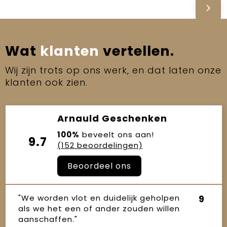
Wat
klanten
vertellen.
Wij zijn trots op ons werk, en dat laten onze
klanten ook zien.
Arnauld Geschenken
100%
beveelt ons aan!
9.7
(152 beoordelingen)
Beoordeel ons
"We worden vlot en duidelijk geholpen
9
als we het een of ander zouden willen
aanschaffen."