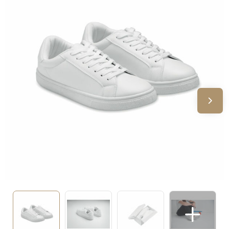
Sinterklaas
Verjaardagen
Voetbal, EK en WK
Voor de bouw
Zomergeschenken
Zomerpakketten