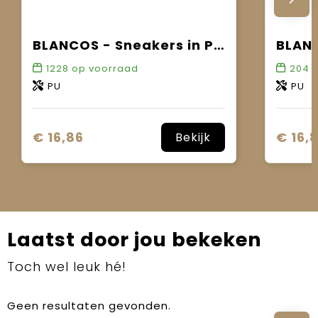
BLANCOS - Sneakers in PU maat 42
1228
op voorraad
204
o
PU
PU
€ 16,86
€ 16,
Bekijk
Laatst door jou bekeken
Toch wel leuk hé!
Geen resultaten gevonden.