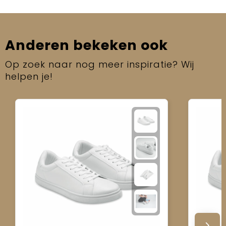
Anderen bekeken ook
Op zoek naar nog meer inspiratie? Wij
helpen je!