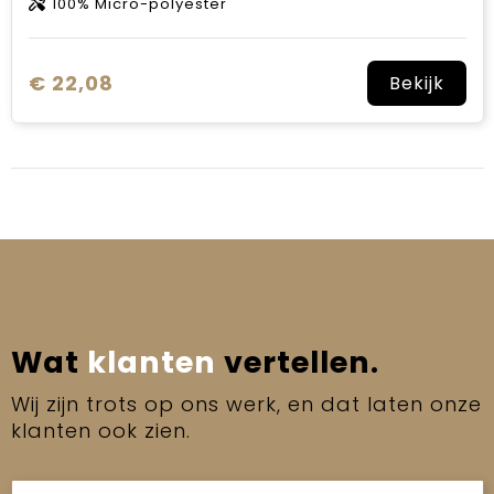
100% Micro-polyester
€ 22,08
Bekijk
Wat
klanten
vertellen.
Wij zijn trots op ons werk, en dat laten onze
klanten ook zien.