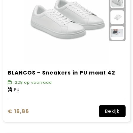
Sinterklaas
Verjaardagen
Voetbal, EK en WK
Voor de bouw
Zomergeschenken
BLANCOS - Sneakers in PU maat 42
Zomerpakketten
1228
op voorraad
PU
€ 16,86
Bekijk