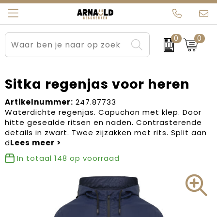
0
0
Relatiegeschenken
Beurs en Evenementen
Arnauld Kerstpakketten
Ons team
Sportkleding
Brievenbuspakketten
MijnEigenKadootje
Contact
Sitka regenjas voor heren
Werkkleding
Carnaval
Blogs
Artikelnummer:
247.87733
Waterdichte regenjas. Capuchon met klep. Door
hitte gesealde ritsen en naden. Contrasterende
Kleding en textiel
Dag van de Zorg
details in zwart. Twee zijzakken met rits. Split aan
d
Tassen
Kerstartikelen
In totaal
148
op voorraad
Kerstpakketten
Kraamcadeaus
Pasen