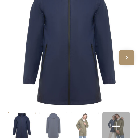
Sinterklaas
Verjaardagen
Voetbal, EK en WK
Voor de bouw
Zomergeschenken
Zomerpakketten