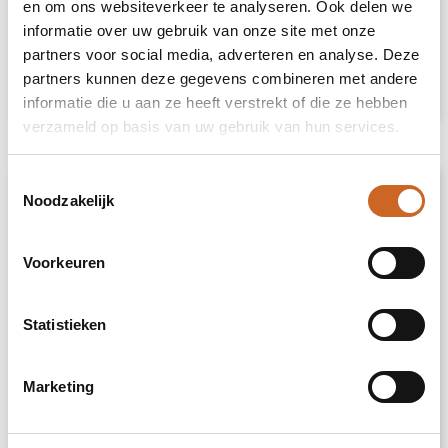
Heb je niet kunnen vinden wat je
en om ons websiteverkeer te analyseren. Ook delen we
zoekt?
informatie over uw gebruik van onze site met onze
partners voor social media, adverteren en analyse. Deze
Neem contact met ons op
voor een advies
partners kunnen deze gegevens combineren met andere
op maat.
informatie die u aan ze heeft verstrekt of die ze hebben
verzameld op basis van uw gebruik van hun services.
Toestemmingsselectie
Omschrijving
Noodzakelijk
Waterdichte regenjas. Capuchon met klep.
Voorkeuren
Door hitte gesealde ritsen en naden.
Contrasterende details in zwart. Twee
zijzakken met rits. Split aan de achterkant.
Statistieken
Verwijderbaar etiket. Waterbestendig. Het
model is 185 cm en draagt maat M.
Marketing