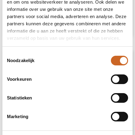
Heb je niet kunnen vinden wat je
en om ons websiteverkeer te analyseren. Ook delen we
zoekt?
informatie over uw gebruik van onze site met onze
partners voor social media, adverteren en analyse. Deze
Neem contact met ons op
voor een advies
partners kunnen deze gegevens combineren met andere
op maat.
informatie die u aan ze heeft verstrekt of die ze hebben
verzameld op basis van uw gebruik van hun services.
Toestemmingsselectie
Omschrijving
Noodzakelijk
Waterdichte regenjas voor dames. Capuchon
Voorkeuren
met klep. Door hitte gesealde ritsen en
naden. Contrasterende details in zwart. Twee
zijzakken met rits. Split aan de achterkant.
Statistieken
Verwijderbaar etiket. Waterbestendig. Het
model is 179 cm en draagt maat S.
Marketing