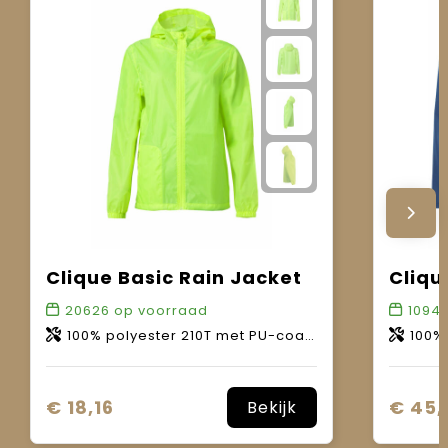
Clique Basic Rain Jacket
20626
op voorraad
1094
100% polyester 210T met PU-coating. WP 3000mm.
100% p
€ 18,16
€ 45,
Bekijk