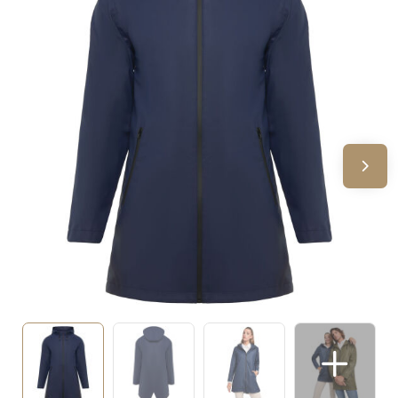
Sinterklaas
Verjaardagen
Voetbal, EK en WK
Voor de bouw
Zomergeschenken
Zomerpakketten