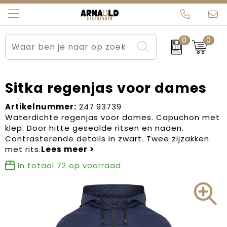
0
0
Relatiegeschenken
Beurs en Evenementen
Arnauld Kerstpakketten
Ons team
Sportkleding
Brievenbuspakketten
MijnEigenKadootje
Contact
Sitka regenjas voor dames
Werkkleding
Carnaval
Blogs
Artikelnummer:
247.93739
Waterdichte regenjas voor dames. Capuchon met
klep. Door hitte gesealde ritsen en naden.
Kleding en textiel
Dag van de Zorg
Contrasterende details in zwart. Twee zijzakken
met rits.
Tassen
Kerstartikelen
In totaal
72
op voorraad
Kerstpakketten
Kraamcadeaus
Pasen