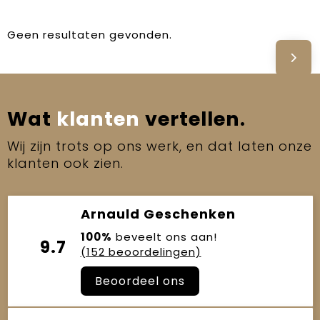
Geen resultaten gevonden.
Wat
klanten
vertellen.
Wij zijn trots op ons werk, en dat laten onze
klanten ook zien.
Arnauld Geschenken
100%
beveelt ons aan!
9.7
(152 beoordelingen)
Beoordeel ons