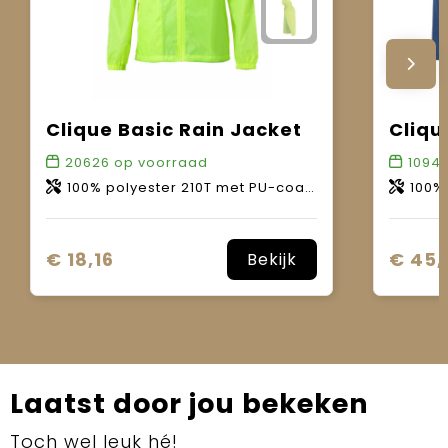
Clique Basic Rain Jacket
20626
op voorraad
1094
100% polyester 210T met PU-coating. WP 3000mm.
100% p
€ 18,16
€ 45,
Bekijk
Laatst door jou bekeken
Toch wel leuk hé!