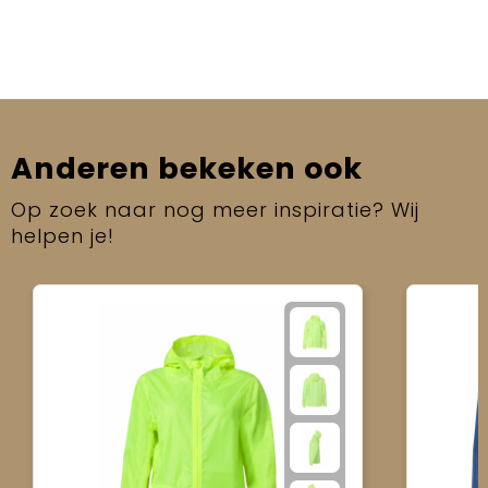
Anderen bekeken ook
Op zoek naar nog meer inspiratie? Wij
helpen je!