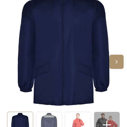
Sinterklaas
Verjaardagen
Voetbal, EK en WK
Voor de bouw
Zomergeschenken
Zomerpakketten