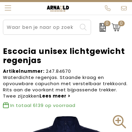
0
0
Relatiegeschenken
Beurs en Evenementen
Arnauld Kerstpakketten
Ons team
Sportkleding
Brievenbuspakketten
MijnEigenKadootje
Contact
Escocia unisex lichtgewicht
regenjas
Werkkleding
Carnaval
Blogs
Artikelnummer:
247.84670
Kleding en textiel
Dag van de Zorg
Waterdichte regenjas. Staande kraag en
opvouwbare capuchon met verstelbaar trekkoord.
Tassen
Kerstartikelen
Rits aan de voorkant met bijpassende trekker.
Twee zijzakken
Kerstpakketten
In totaal
6139
op voorraad
Kraamcadeaus
Pasen