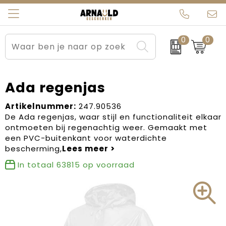
0
0
Relatiegeschenken
Beurs en Evenementen
Arnauld Kerstpakketten
Ons team
Sportkleding
Brievenbuspakketten
MijnEigenKadootje
Contact
Ada regenjas
Werkkleding
Carnaval
Blogs
Artikelnummer:
247.90536
De Ada regenjas, waar stijl en functionaliteit elkaar
ontmoeten bij regenachtig weer. Gemaakt met
Kleding en textiel
Dag van de Zorg
een PVC-buitenkant voor waterdichte
bescherming,
Tassen
Kerstartikelen
In totaal
63815
op voorraad
Kerstpakketten
Kraamcadeaus
Pasen