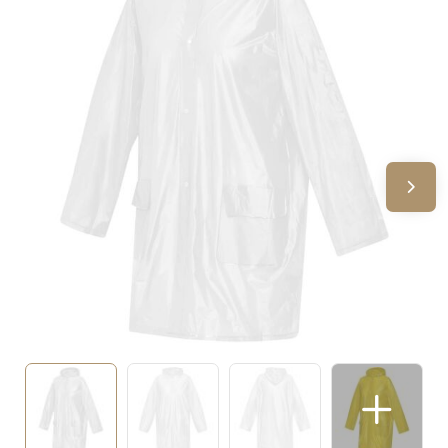
Sinterklaas
Verjaardagen
Voetbal, EK en WK
Voor de bouw
Zomergeschenken
Zomerpakketten