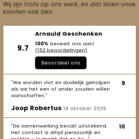
Wij zijn trots op ons werk, en dat laten onze
klanten ook zien.
Arnauld Geschenken
100%
beveelt ons aan!
9.7
(152 beoordelingen)
Beoordeel ons
"We worden vlot en duidelijk geholpen
9
als we het een of ander zouden willen
aanschaffen."
Joop Robertus
16 oktober 2025
"De samenwerking bevalt uitstekend.
10
Het contact is altijd persoonlijk en
prettig – je merkt dat ze éc..."