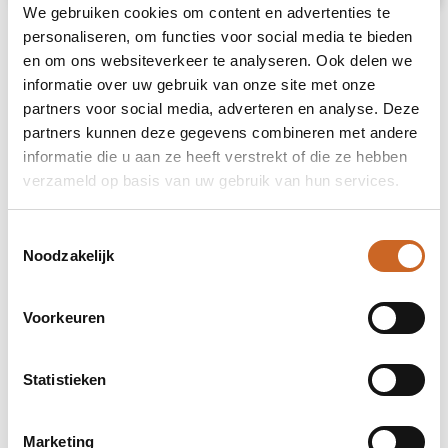
We gebruiken cookies om content en advertenties te
personaliseren, om functies voor social media te bieden
en om ons websiteverkeer te analyseren. Ook delen we
informatie over uw gebruik van onze site met onze
partners voor social media, adverteren en analyse. Deze
partners kunnen deze gegevens combineren met andere
informatie die u aan ze heeft verstrekt of die ze hebben
verzameld op basis van uw gebruik van hun services.
Toestemmingsselectie
Noodzakelijk
Voorkeuren
Levertijden in overleg
Statistieken
Bij ons staat klanttevredenheid centraal. Daarom
hanteren we geen vaste levertijden, maar
Marketing