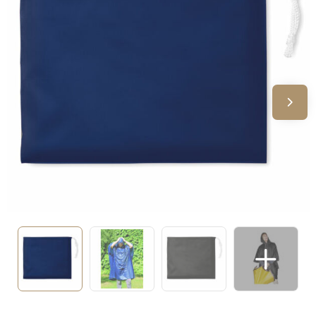
Sinterklaas
Verjaardagen
Voetbal, EK en WK
Voor de bouw
Zomergeschenken
Zomerpakketten