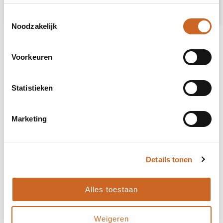
Prijsspecificaties
Toestemmingsselectie
Noodzakelijk
Voorkeuren
Statistieken
Marketing
Details tonen
Alles toestaan
Levertijden in overleg
Weigeren