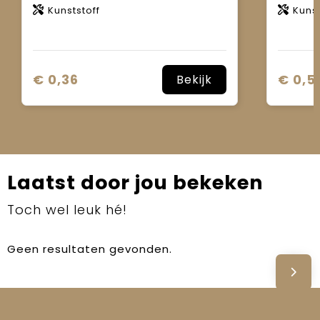
Kunststoff
Kunst
€ 0,36
€ 0,5
Bekijk
Laatst door jou bekeken
Toch wel leuk hé!
Geen resultaten gevonden.