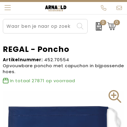
0
0
Relatiegeschenken
Beurs en Evenementen
Arnauld Kerstpakketten
Ons team
Sportkleding
Brievenbuspakketten
MijnEigenKadootje
Contact
REGAL - Poncho
Werkkleding
Carnaval
Blogs
Artikelnummer:
452.70554
Opvouwbare poncho met capuchon in bijpassende
hoes.
Kleding en textiel
Dag van de Zorg
In totaal
27871
op voorraad
Tassen
Kerstartikelen
Kerstpakketten
Kraamcadeaus
Pasen