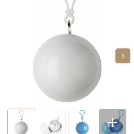
Sinterklaas
Verjaardagen
Voetbal, EK en WK
Voor de bouw
Zomergeschenken
Zomerpakketten