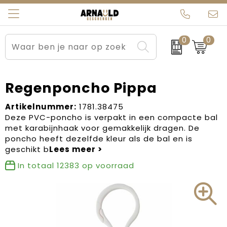
0
0
Relatiegeschenken
Beurs en Evenementen
Arnauld Kerstpakketten
Ons team
Sportkleding
Brievenbuspakketten
MijnEigenKadootje
Contact
Regenponcho Pippa
Werkkleding
Carnaval
Blogs
Artikelnummer:
1781.38475
Deze PVC-poncho is verpakt in een compacte bal
met karabijnhaak voor gemakkelijk dragen. De
Kleding en textiel
Dag van de Zorg
poncho heeft dezelfde kleur als de bal en is
geschikt b
Tassen
Kerstartikelen
In totaal
12383
op voorraad
Kerstpakketten
Kraamcadeaus
Pasen