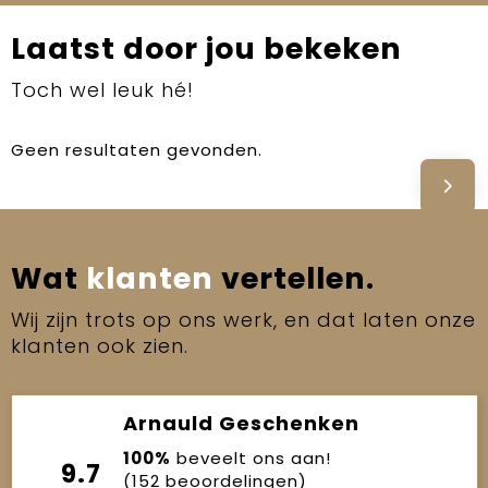
Laatst door jou bekeken
Toch wel leuk hé!
Geen resultaten gevonden.
Wat
klanten
vertellen.
Wij zijn trots op ons werk, en dat laten onze
klanten ook zien.
Arnauld Geschenken
100%
beveelt ons aan!
9.7
(152 beoordelingen)