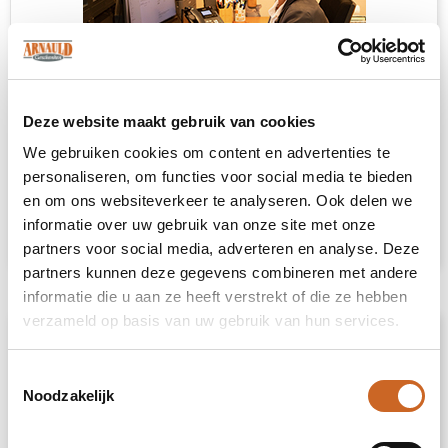
Deze website maakt gebruik van cookies
Heb je niet kunnen vinden wat je
We gebruiken cookies om content en advertenties te
zoekt?
personaliseren, om functies voor social media te bieden
en om ons websiteverkeer te analyseren. Ook delen we
Neem contact met ons op
voor een advies
informatie over uw gebruik van onze site met onze
op maat.
partners voor social media, adverteren en analyse. Deze
partners kunnen deze gegevens combineren met andere
informatie die u aan ze heeft verstrekt of die ze hebben
verzameld op basis van uw gebruik van hun services.
Omschrijving
Toestemmingsselectie
Deze PVC-poncho is verpakt in een
Noodzakelijk
compacte bal met karabijnhaak voor
gemakkelijk dragen. De poncho heeft