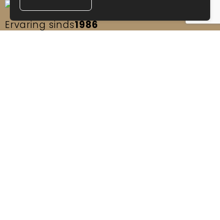
Ervaring sinds
1986
Klantenservice
Contact
Veelgestelde vragen
Ons team
Catalogi
Blogs
Reviews
Klachtenprocedure