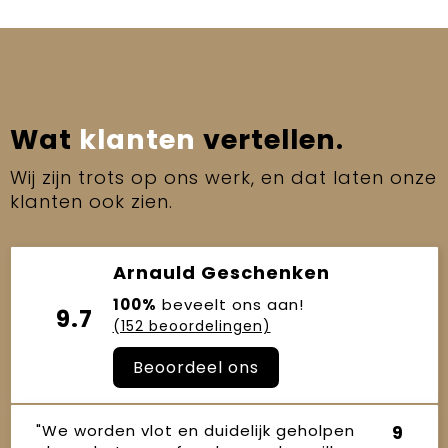
Wat
klanten
vertellen.
Wij zijn trots op ons werk, en dat laten onze
klanten ook zien.
Arnauld Geschenken
100%
beveelt ons aan!
9.7
(152 beoordelingen)
Beoordeel ons
"We worden vlot en duidelijk geholpen
9