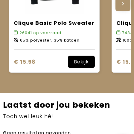
Clique Basic Polo Sweater
Cliqu
26041
op voorraad
7434
65% polyester, 35% katoen.
100%
€ 15,98
€ 15,
Bekijk
Laatst door jou bekeken
Toch wel leuk hé!
Geen resultaten gevonden.