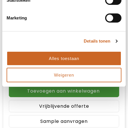
Statistieken
XL
Marketing
2XL
3XL
Details tonen
Alles toestaan
Prijsopgave
Selecteer jouw opties voor de prijsopgave.
Weigeren
Toevoegen aan winkelwagen
Vrijblijvende offerte
Sample aanvragen