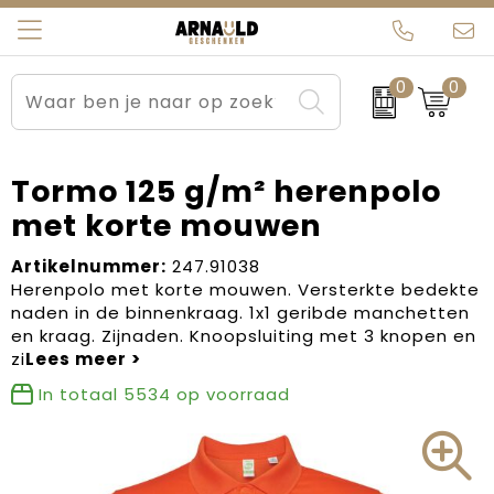
0
0
Relatiegeschenken
Beurs en Evenementen
Arnauld Kerstpakketten
Ons team
Sportkleding
Brievenbuspakketten
MijnEigenKadootje
Contact
Tormo 125 g/m² herenpolo
met korte mouwen
Werkkleding
Carnaval
Blogs
Artikelnummer:
247.91038
Kleding en textiel
Dag van de Zorg
Herenpolo met korte mouwen. Versterkte bedekte
naden in de binnenkraag. 1x1 geribde manchetten
Tassen
Kerstartikelen
en kraag. Zijnaden. Knoopsluiting met 3 knopen en
zi
Kerstpakketten
In totaal
5534
op voorraad
Kraamcadeaus
Pasen