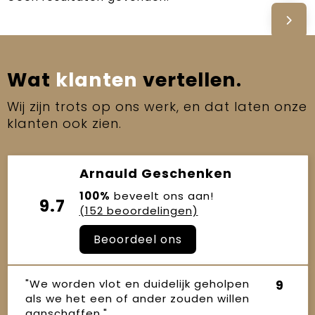
Wat
klanten
vertellen.
Wij zijn trots op ons werk, en dat laten onze
klanten ook zien.
Arnauld Geschenken
100%
beveelt ons aan!
9.7
(152 beoordelingen)
Beoordeel ons
"We worden vlot en duidelijk geholpen
9
als we het een of ander zouden willen
aanschaffen."