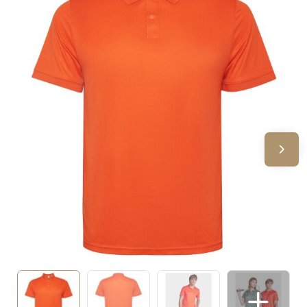
Sinterklaas
Verjaardagen
Voetbal, EK en WK
Voor de bouw
Zomergeschenken
Zomerpakketten