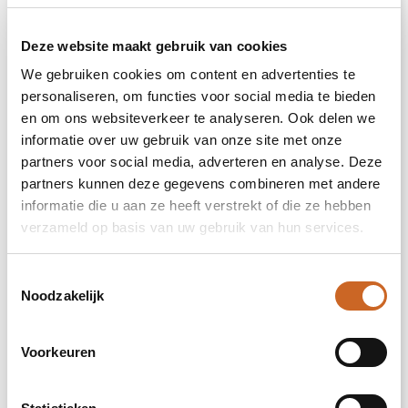
impact volledige voorzijde (99x99mm)
Deze website maakt gebruik van cookies
We gebruiken cookies om content en advertenties te
Onbewerkt
personaliseren, om functies voor social media te bieden
Borduren
en om ons websiteverkeer te analyseren. Ook delen we
informatie over uw gebruik van onze site met onze
partners voor social media, adverteren en analyse. Deze
partners kunnen deze gegevens combineren met andere
3. Kies je maat
informatie die u aan ze heeft verstrekt of die ze hebben
verzameld op basis van uw gebruik van hun services.
S
Toestemmingsselectie
Noodzakelijk
M
Voorkeuren
L