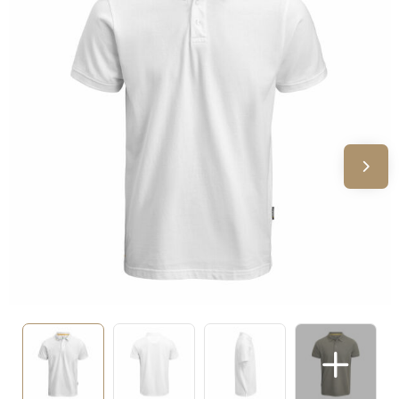
Sinterklaas
Verjaardagen
Voetbal, EK en WK
Voor de bouw
Zomergeschenken
Zomerpakketten