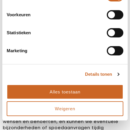
Voorkeuren
Statistieken
Marketing
Details tonen
Levertijden in overleg
Alles toestaan
Bij ons staat klanttevredenheid centraal. Daarom
hanteren we geen vaste levertijden, maar
Weigeren
stemmen we deze altijd in overleg met jou af. Zo
zorgen we ervoor dat de planning aansluit op jouw
wensen en behoeften, en kunnen we eventuele
bijzonderheden of spoedaanvragen tijdig