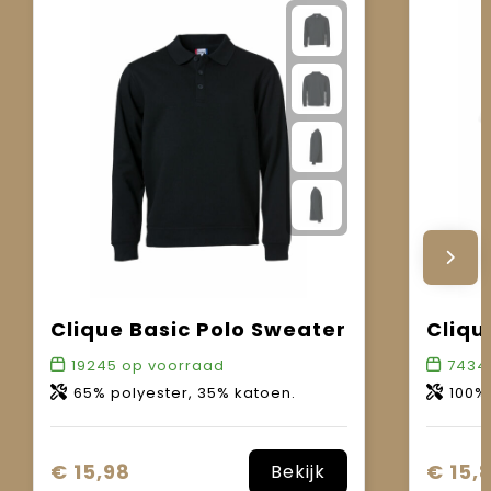
Clique Basic Polo Sweater
Cliqu
19245
op voorraad
7434
65% polyester, 35% katoen.
100%
€ 15,98
€ 15,
Bekijk