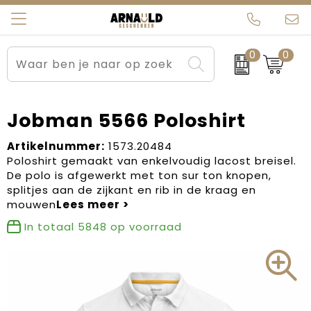
0
0
Relatiegeschenken
Beurs en Evenementen
Arnauld Kerstpakketten
Ons team
Sportkleding
Brievenbuspakketten
MijnEigenKadootje
Contact
Jobman 5566 Poloshirt
Werkkleding
Carnaval
Blogs
Artikelnummer:
1573.20484
Poloshirt gemaakt van enkelvoudig lacost breisel.
De polo is afgewerkt met ton sur ton knopen,
Kleding en textiel
Dag van de Zorg
splitjes aan de zijkant en rib in de kraag en
mouwen
Tassen
Kerstartikelen
In totaal
5848
op voorraad
Kerstpakketten
Kraamcadeaus
Pasen