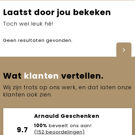
Laatst door jou bekeken
Toch wel leuk hé!
Geen resultaten gevonden.
Wat
klanten
vertellen.
Wij zijn trots op ons werk, en dat laten onze
klanten ook zien.
Arnauld Geschenken
100%
beveelt ons aan!
9.7
(152 beoordelingen)