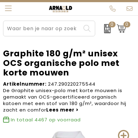
0
0
Relatiegeschenken
Beurs en Evenementen
Arnauld Kerstpakketten
Ons team
Sportkleding
Brievenbuspakketten
MijnEigenKadootje
Contact
Graphite 180 g/m² unisex
OCS organische polo met
Werkkleding
Carnaval
Blogs
korte mouwen
Kleding en textiel
Dag van de Zorg
Artikelnummer:
247.290220275544
De Graphite unisex-polo met korte mouwen is
Tassen
Kerstartikelen
gemaakt van OCS-gecertificeerd organisch
katoen met een stof van 180 g/m², waardoor hij
Kerstpakketten
zacht en comfor
In totaal
4467
op voorraad
Kraamcadeaus
Pasen