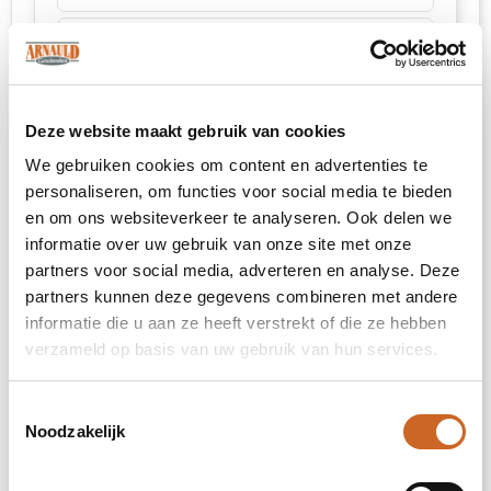
Borduren
rechter bicep (78x78mm)
Deze website maakt gebruik van cookies
We gebruiken cookies om content en advertenties te
Onbewerkt
personaliseren, om functies voor social media te bieden
en om ons websiteverkeer te analyseren. Ook delen we
Borduren
informatie over uw gebruik van onze site met onze
partners voor social media, adverteren en analyse. Deze
partners kunnen deze gegevens combineren met andere
informatie die u aan ze heeft verstrekt of die ze hebben
linker bicep (78x78mm)
verzameld op basis van uw gebruik van hun services.
Onbewerkt
Toestemmingsselectie
Noodzakelijk
Borduren