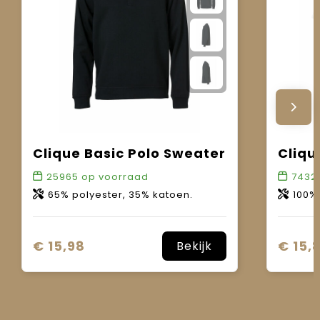
Clique Basic Polo Sweater
Cliqu
25965
op voorraad
7432
65% polyester, 35% katoen.
100%
€ 15,98
€ 15,
Bekijk