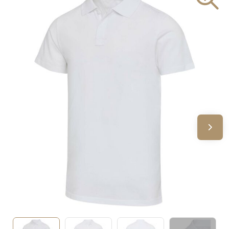
Sinterklaas
Verjaardagen
Voetbal, EK en WK
Voor de bouw
Zomergeschenken
Zomerpakketten