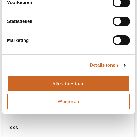
Voorkeuren
impact volledige voorzijde (99x99mm)
Statistieken
Onbewerkt
Marketing
Borduren
Details tonen
3. Kies je maat
Alles toestaan
3XS
Weigeren
4XS
XXS