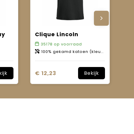
ay
Clique Lincoln
35178
op voorraad
100% gekamd katoen (kleur 95: 85% katoen, 15% viscose).
€ 12,23
kijk
Bekijk