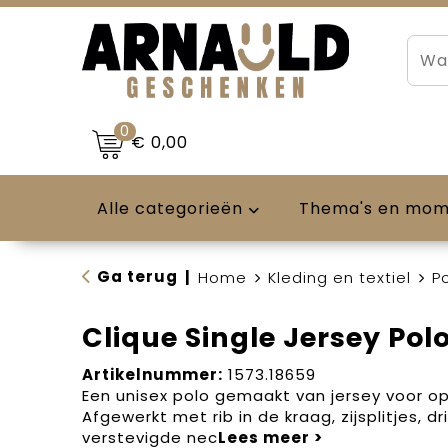
0
€ 0,00
Alle categorieën
Thema's en mo
Ga terug
|
Home
Kleding en textiel
Po
Clique Single Jersey Pol
Artikelnummer:
1573.18659
Een unisex polo gemaakt van jersey voor o
Afgewerkt met rib in de kraag, zijsplitjes, d
verstevigde nec