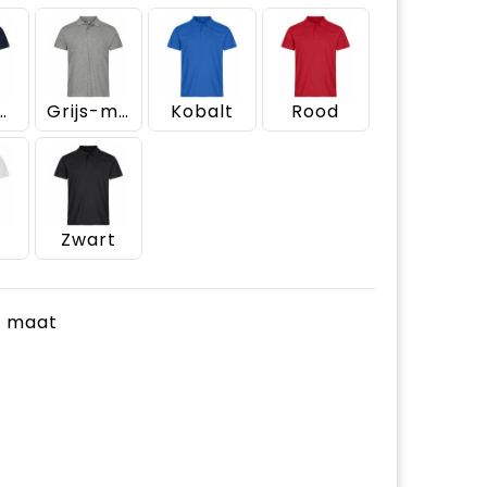
k Navy
Grijs-melange
Kobalt
Rood
Zwart
je maat