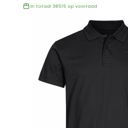
In totaal
38515
op voorraad