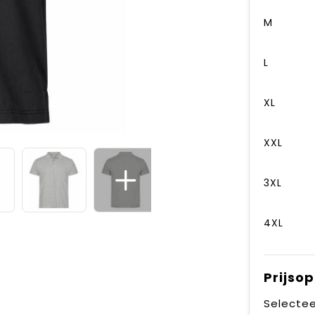
M
L
XL
XXL
3XL
4XL
Prijso
Selectee