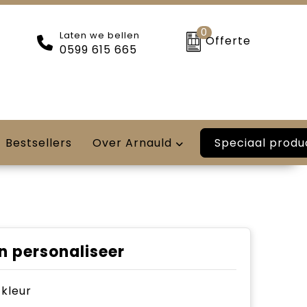
0
Laten we bellen
Offerte
0599 615 665
Speciaal produ
Bestsellers
Over Arnauld
n personaliseer
e kleur