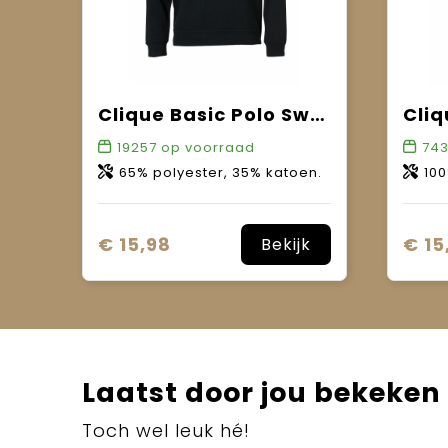
Clique Basic Polo Sweater
Cli
19257
op voorraad
74
65% polyester, 35% katoen.
100
€ 15,98
€ 15
Bekijk
Laatst door jou bekeken
Toch wel leuk hé!