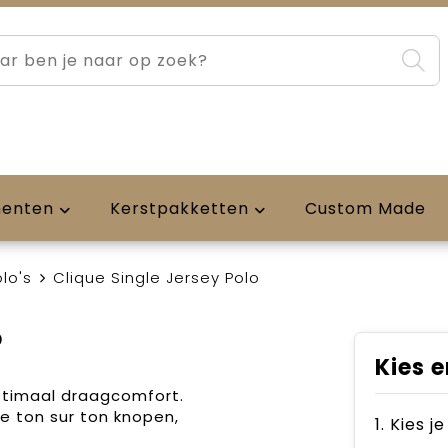
menten
Kerstpakketten
Custom Made
lo's
Clique Single Jersey Polo
o
Kies e
ptimaal draagcomfort.
rie ton sur ton knopen,
1. Kies j