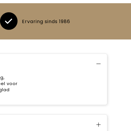
Ervaring sinds 1986
g,
bel voor
glad