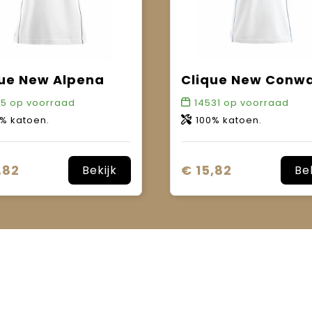
que New Alpena
Clique New Conw
35
op voorraad
14531
op voorraad
% katoen.
100% katoen.
,82
€ 15,82
Bekijk
Be