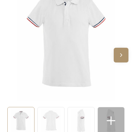
Sinterklaas
Verjaardagen
Voetbal, EK en WK
Voor de bouw
Zomergeschenken
Zomerpakketten