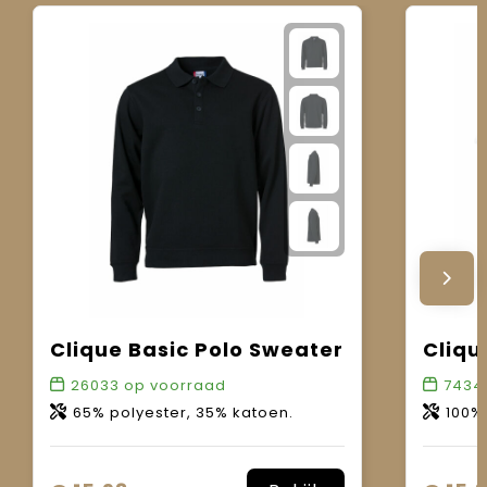
Clique Basic Polo Sweater
Cliqu
26033
op voorraad
7434
65% polyester, 35% katoen.
100%