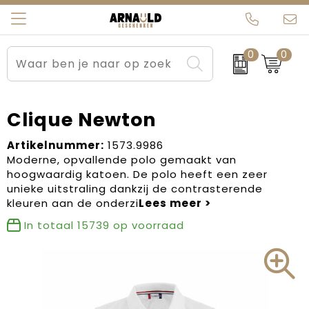
0
0
Relatiegeschenken
Beurs en Evenementen
Arnauld Kerstpakketten
Ons team
Sportkleding
Brievenbuspakketten
MijnEigenKadootje
Contact
Clique Newton
Werkkleding
Carnaval
Blogs
Artikelnummer:
1573.9986
Moderne, opvallende polo gemaakt van
hoogwaardig katoen. De polo heeft een zeer
Kleding en textiel
Dag van de Zorg
unieke uitstraling dankzij de contrasterende
kleuren aan de onderzi
Tassen
Kerstartikelen
In totaal
15739
op voorraad
Kerstpakketten
Kraamcadeaus
Pasen