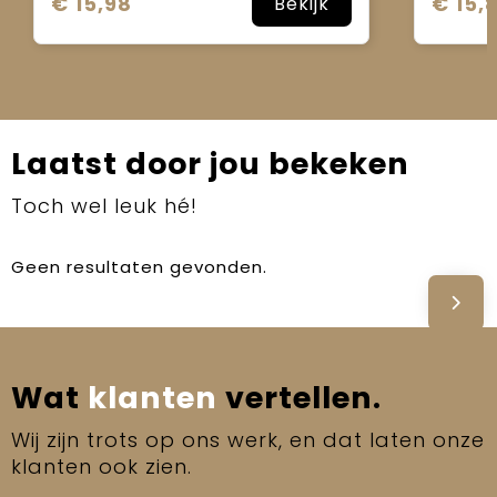
€ 15,98
€ 15,
Bekijk
Laatst door jou bekeken
Toch wel leuk hé!
Geen resultaten gevonden.
Wat
klanten
vertellen.
Wij zijn trots op ons werk, en dat laten onze
klanten ook zien.