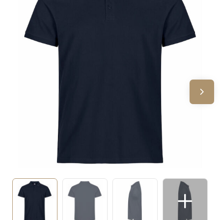
Sinterklaas
Verjaardagen
Voetbal, EK en WK
Voor de bouw
Zomergeschenken
Zomerpakketten