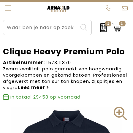
0
0
Relatiegeschenken
Beurs en Evenementen
Arnauld Kerstpakketten
Ons team
Sportkleding
Brievenbuspakketten
MijnEigenKadootje
Contact
Clique Heavy Premium Polo
Werkkleding
Carnaval
Blogs
Artikelnummer:
1573.11370
Zware kwaliteit polo gemaakt van hoogwaardig,
voorgekrompen en gekamd katoen. Professioneel
Kleding en textiel
Dag van de Zorg
afgewerkt met ton sur ton knopen, zijsplitjes en
visgra
Tassen
Kerstartikelen
In totaal
29458
op voorraad
Kerstpakketten
Kraamcadeaus
Pasen