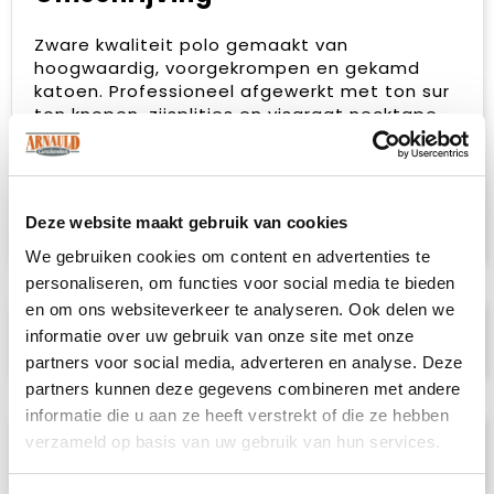
Zware kwaliteit polo gemaakt van
hoogwaardig, voorgekrompen en gekamd
katoen. Professioneel afgewerkt met ton sur
ton knopen, zijsplitjes en visgraat necktape
voor een optimaal draagcomfort. De
behandelingen met softener en enzymen
zorgen ervoor dat de polo zacht en glad
aanvoelt. Deze polo is ideaal voor degene die
Deze website maakt gebruik van cookies
het allerbeste uit kleding wil halen.
We gebruiken cookies om content en advertenties te
personaliseren, om functies voor social media te bieden
en om ons websiteverkeer te analyseren. Ook delen we
Specificaties
informatie over uw gebruik van onze site met onze
partners voor social media, adverteren en analyse. Deze
partners kunnen deze gegevens combineren met andere
informatie die u aan ze heeft verstrekt of die ze hebben
verzameld op basis van uw gebruik van hun services.
Prijsspecificaties