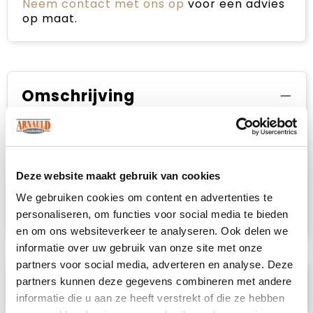
Neem contact met ons op
voor een advies
op maat.
Omschrijving
Een klassieke polo met een geweldige
pasvorm voor dagelijks gebruik, gemaakt van
100% biologisch katoen. De polo heeft drie
ton-sur-ton knopen, zijsplitten en
Deze website maakt gebruik van cookies
verstevigde necktape. De kraag en mouwen
We gebruiken cookies om content en advertenties te
hebben een ribboord. Het kledingstuk is
personaliseren, om functies voor social media te bieden
voorgekrompen en met enzymen behandeld.
en om ons websiteverkeer te analyseren. Ook delen we
informatie over uw gebruik van onze site met onze
partners voor social media, adverteren en analyse. Deze
Specificaties
partners kunnen deze gegevens combineren met andere
informatie die u aan ze heeft verstrekt of die ze hebben