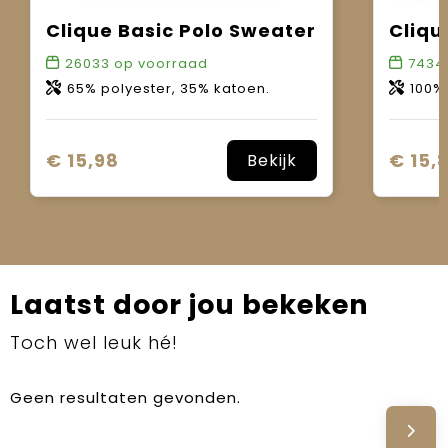
Clique Basic Polo Sweater
Cliqu
26033
op voorraad
7434
65% polyester, 35% katoen.
100%
€ 15,98
€ 15,
Bekijk
Laatst door jou bekeken
Toch wel leuk hé!
Geen resultaten gevonden.