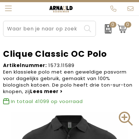
0
0
Relatiegeschenken
Beurs en Evenementen
Arnauld Kerstpakketten
Ons team
Sportkleding
Brievenbuspakketten
MijnEigenKadootje
Contact
Clique Classic OC Polo
Werkkleding
Carnaval
Blogs
Artikelnummer:
1573.11589
Een klassieke polo met een geweldige pasvorm
voor dagelijks gebruik, gemaakt van 100%
Kleding en textiel
Dag van de Zorg
biologisch katoen. De polo heeft drie ton-sur-ton
knopen, zij
Tassen
Kerstartikelen
In totaal
41099
op voorraad
Kerstpakketten
Kraamcadeaus
Pasen