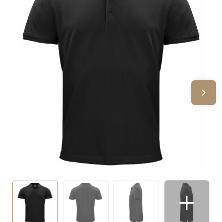
Sinterklaas
Verjaardagen
Voetbal, EK en WK
Voor de bouw
Zomergeschenken
Zomerpakketten