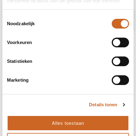
verzameld op basis van uw gebruik van hun services.
Toestemmingsselectie
Prijsspecificaties
Noodzakelijk
Voorkeuren
Statistieken
Marketing
Details tonen
Alles toestaan