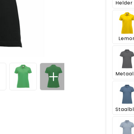
Lemo
M