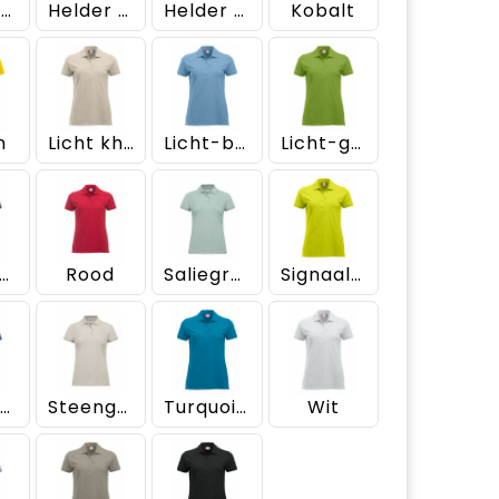
Helder Kersen
Helder Lila
Helder Roze
Kobalt
n
Licht khaki
Licht-blauw
Licht-groen
etaalgrijs
Rood
Saliegroen
Signaal-groen
Staalblauw
Steengrijs
Turquoise
Wit