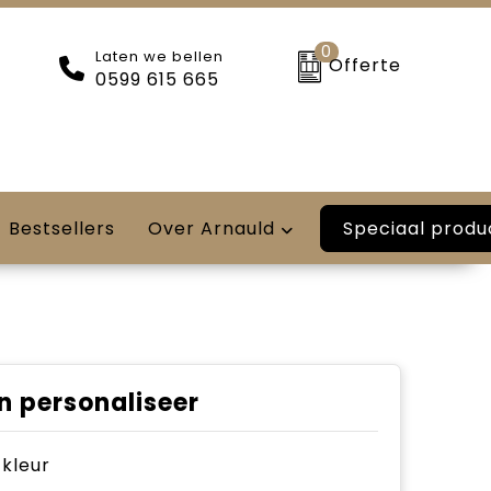
0
Laten we bellen
Offerte
0599 615 665
Speciaal produ
Bestsellers
Over Arnauld
n personaliseer
e kleur