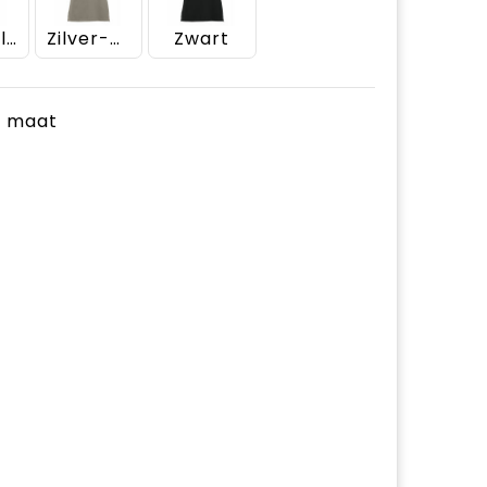
Zachtblauw
Zilver-grijs
Zwart
je maat