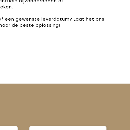
entuele bijzonderheden of
eken.
 of een gewenste leverdatum? Laat het ons
naar de beste oplossing!