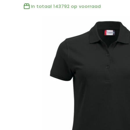
In totaal
143792
op voorraad