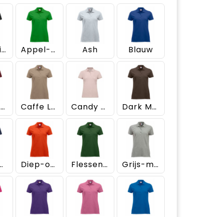
Antraciet Melange
Appel-groen
Ash
Blauw
Bordeaux
Caffe Latte
Candy Roze
Dark Mocca
k Navy
Diep-oranje
Flessen-groen
Grijs-melange