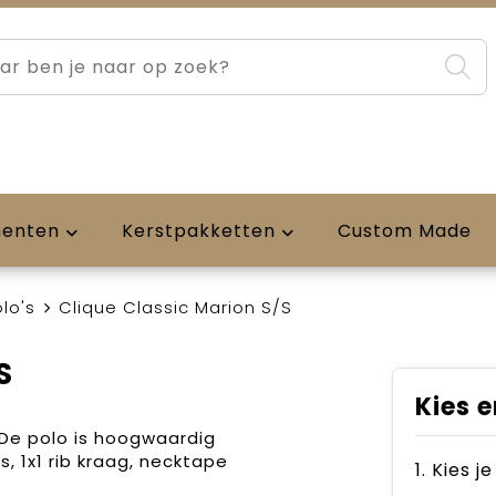
menten
Kerstpakketten
Custom Made
lo's
Clique Classic Marion S/S
S
Kies e
De polo is hoogwaardig
s, 1x1 rib kraag, necktape
1. Kies j