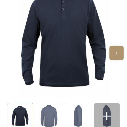
Sinterklaas
Verjaardagen
Voetbal, EK en WK
Voor de bouw
Zomergeschenken
Zomerpakketten