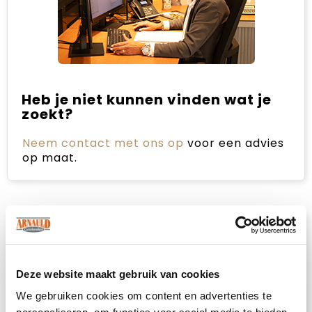
Heb je niet kunnen vinden wat je
zoekt?
Neem contact met ons op
voor een advies
op maat.
Omschrijving
Klassieke polo met lange mouwen en een
Deze website maakt gebruik van cookies
moderne pasvorm. De polo is hoogwaardig
afgewerkt met ton sur ton knopen, zijsplitjes,
We gebruiken cookies om content en advertenties te
1x1 rib kraag, necktape en een rib boord