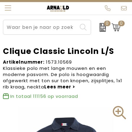
0
0
Relatiegeschenken
Beurs en Evenementen
Arnauld Kerstpakketten
Ons team
Sportkleding
Brievenbuspakketten
MijnEigenKadootje
Contact
Clique Classic Lincoln L/S
Werkkleding
Carnaval
Blogs
Artikelnummer:
1573.10569
Klassieke polo met lange mouwen en een
moderne pasvorm. De polo is hoogwaardig
Kleding en textiel
Dag van de Zorg
afgewerkt met ton sur ton knopen, zijsplitjes, 1x1
rib kraag, neckta
Tassen
Kerstartikelen
In totaal
111156
op voorraad
Kerstpakketten
Kraamcadeaus
Pasen