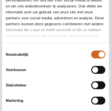
personaliseren, om functies voor social media te bieden
onderaan de mouwen bij het herenmodel. De
en om ons websiteverkeer te analyseren. Ook delen we
behandelingen met softener en enzymen
informatie over uw gebruik van onze site met onze
zorgen ervoor dat de polo zacht en glad
partners voor social media, adverteren en analyse. Deze
aanvoelt. De polo is een mooie toevoeging
partners kunnen deze gegevens combineren met andere
aan iedere outfit zodra de temperatuur
informatie die u aan ze heeft verstrekt of die ze hebben
vraagt om een warmer alternatief voor de
polo met korte mouw.
verzameld op basis van uw gebruik van hun services.
Toestemmingsselectie
Noodzakelijk
Specificaties
Voorkeuren
Prijsspecificaties
Statistieken
Marketing