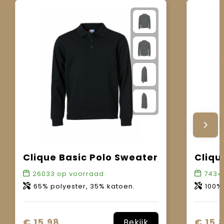
Clique Basic Polo Sweater
Cliqu
26033
op voorraad
7434
65% polyester, 35% katoen.
100%
€ 15,98
€ 15,
Bekijk