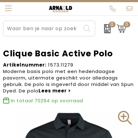
0
0
Relatiegeschenken
Beurs en Evenementen
Arnauld Kerstpakketten
Ons team
Sportkleding
Brievenbuspakketten
MijnEigenKadootje
Contact
Clique Basic Active Polo
Werkkleding
Carnaval
Blogs
Artikelnummer:
1573.11279
Moderne basis polo met een hedendaagse
pasvorm, uitermate geschikt voor alledaags
Kleding en textiel
Dag van de Zorg
gebruik. De polo is ingeverfd door middel van Spun
Dyed. De polo
Tassen
Kerstartikelen
In totaal
70294
op voorraad
Kerstpakketten
Kraamcadeaus
Pasen