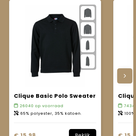
Clique Basic Polo Sweater
Cliqu
26040
op voorraad
7434
65% polyester, 35% katoen.
100%
€ 15,98
€ 15,
Bekijk