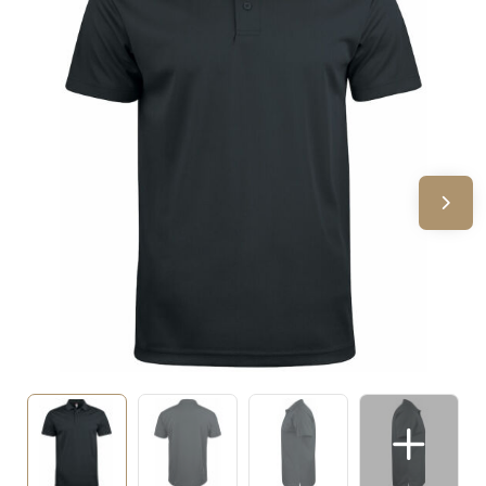
Sinterklaas
Verjaardagen
Voetbal, EK en WK
Voor de bouw
Zomergeschenken
Zomerpakketten