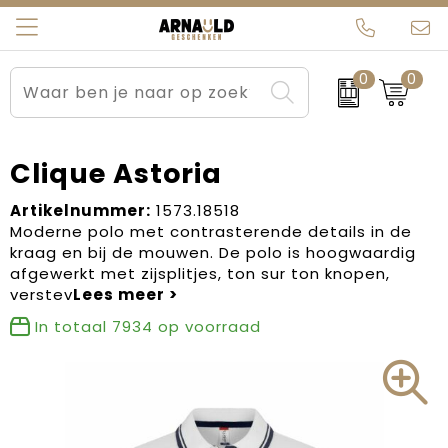
0
0
Relatiegeschenken
Beurs en Evenementen
Arnauld Kerstpakketten
Ons team
Sportkleding
Brievenbuspakketten
MijnEigenKadootje
Contact
Clique Astoria
Werkkleding
Carnaval
Blogs
Artikelnummer:
1573.18518
Moderne polo met contrasterende details in de
kraag en bij de mouwen. De polo is hoogwaardig
Kleding en textiel
Dag van de Zorg
afgewerkt met zijsplitjes, ton sur ton knopen,
verstev
Tassen
Kerstartikelen
In totaal
7934
op voorraad
Kerstpakketten
Kraamcadeaus
Pasen