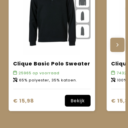
Clique Basic Polo Sweater
Cliqu
25965
op voorraad
7432
65% polyester, 35% katoen.
100%
€ 15,98
€ 15,
Bekijk