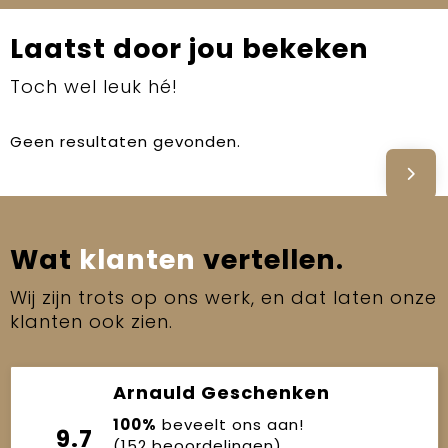
Laatst door jou bekeken
Toch wel leuk hé!
Geen resultaten gevonden.
Wat
klanten
vertellen.
Wij zijn trots op ons werk, en dat laten onze
klanten ook zien.
Arnauld Geschenken
100%
beveelt ons aan!
9.7
(152 beoordelingen)