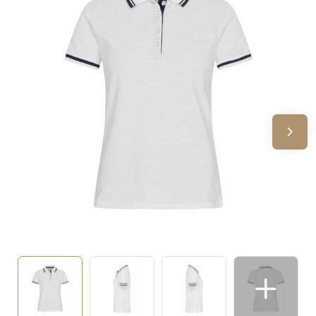
Sinterklaas
Verjaardagen
Voetbal, EK en WK
Voor de bouw
Zomergeschenken
Zomerpakketten