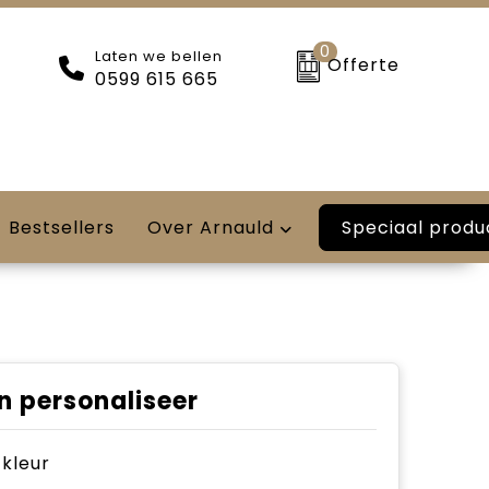
0
Laten we bellen
Offerte
0599 615 665
Speciaal produ
Bestsellers
Over Arnauld
n personaliseer
e kleur