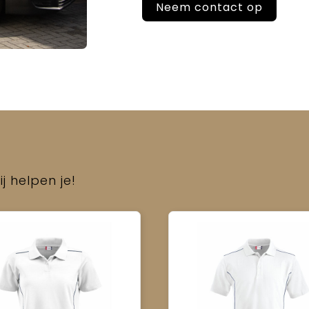
Neem contact op
j helpen je!