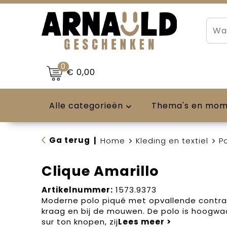
0
€ 0,00
Alle categorieën
Thema's en mo
Ga terug
|
Home
Kleding en textiel
Po
Clique Amarillo
Artikelnummer:
1573.9373
Moderne polo piqué met opvallende contras
kraag en bij de mouwen. De polo is hoogwa
sur ton knopen, zij