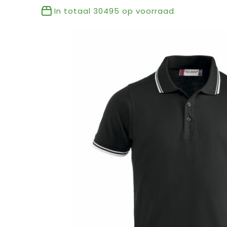
In totaal
30495
op voorraad