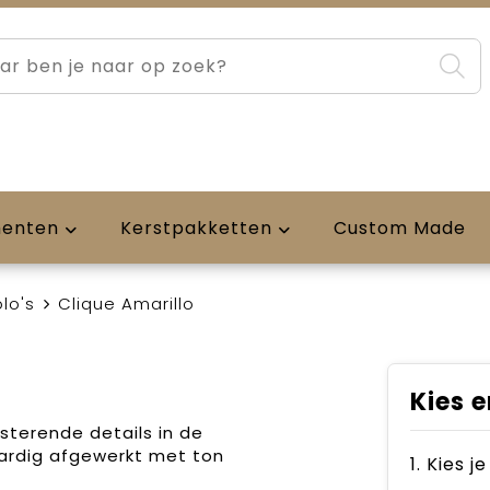
menten
Kerstpakketten
Custom Made
lo's
Clique Amarillo
Kies e
terende details in de
ardig afgewerkt met ton
1. Kies j