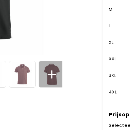
M
L
XL
XXL
3XL
4XL
Prijso
Selectee