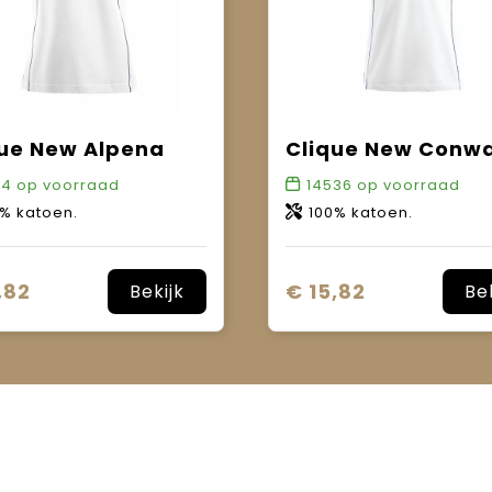
que New Alpena
Clique New Conw
34
op voorraad
14536
op voorraad
% katoen.
100% katoen.
,82
€ 15,82
Bekijk
Be