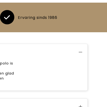
Ervaring sinds 1986
polo is
en glad
en