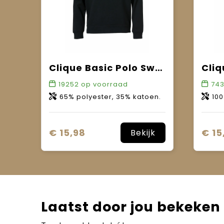
Clique Basic Polo Sweater
Cli
19252
op voorraad
74
65% polyester, 35% katoen.
100
€ 15,98
€ 15
Bekijk
Laatst door jou bekeken