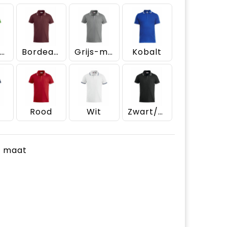
Appel-groen
Bordeaux
Grijs-melange
Kobalt
Rood
Wit
Zwart/Wit
je maat