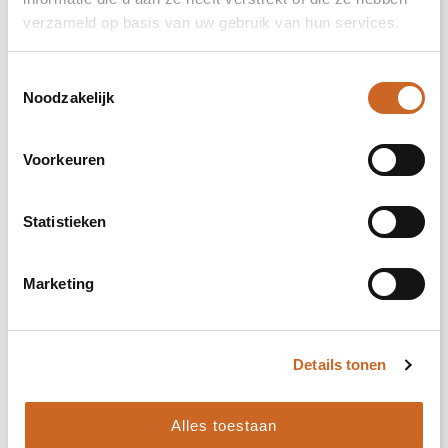
XL
verzameld op basis van uw gebruik van hun services.
XXL
Toestemmingsselectie
Noodzakelijk
3XL
Voorkeuren
Prijsopgave
Statistieken
Selecteer jouw opties voor de prijsopgave.
Marketing
Toevoegen aan winkelwagen
Vrijblijvende offerte
Details tonen
Sample aanvragen
Alles toestaan