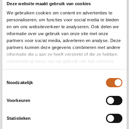
Deze website maakt gebruik van cookies
We gebruiken cookies om content en advertenties te
personaliseren, om functies voor social media te bieden
3. Kies je maat
en om ons websiteverkeer te analyseren. Ook delen we
informatie over uw gebruik van onze site met onze
partners voor social media, adverteren en analyse. Deze
3-4 jaar
partners kunnen deze gegevens combineren met andere
informatie die u aan ze heeft verstrekt of die ze hebben
5-6 jaar
verzameld op basis van uw gebruik van hun services.
7-8 jaar
Toestemmingsselectie
Noodzakelijk
9-10
jaar
Voorkeuren
11-12
Statistieken
jaar