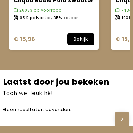
Clique Basic Polo Sweater
Cliqu
26033
op voorraad
7434
65% polyester, 35% katoen.
100%
€ 15,98
€ 15,
Bekijk
Laatst door jou bekeken
Toch wel leuk hé!
Geen resultaten gevonden.