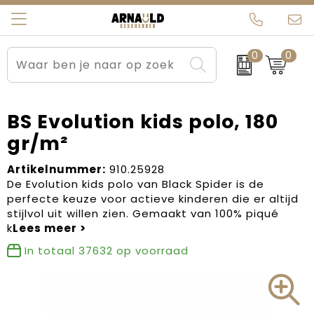
0
0
Relatiegeschenken
Beurs en Evenementen
Arnauld Kerstpakketten
Ons team
Sportkleding
Brievenbuspakketten
MijnEigenKadootje
Contact
BS Evolution kids polo, 180
gr/m²
Werkkleding
Carnaval
Blogs
Artikelnummer:
910.25928
Kleding en textiel
Dag van de Zorg
De Evolution kids polo van Black Spider is de
perfecte keuze voor actieve kinderen die er altijd
Tassen
Kerstartikelen
stijlvol uit willen zien. Gemaakt van 100% piqué
k
Kerstpakketten
In totaal
37632
op voorraad
Kraamcadeaus
Pasen