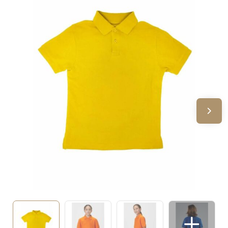
Sinterklaas
Verjaardagen
Voetbal, EK en WK
Voor de bouw
Zomergeschenken
Zomerpakketten