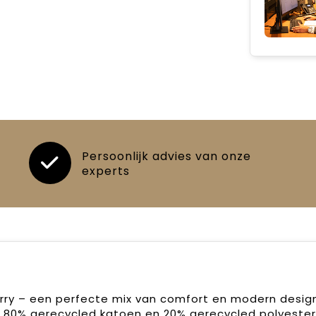
Persoonlijk advies van onze
experts
rry – een perfecte mix van comfort en modern desig
 80% gerecycled katoen en 20% gerecycled polyester