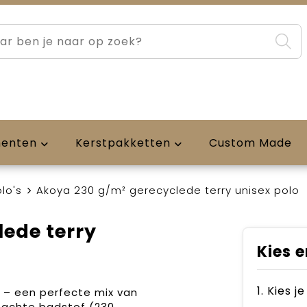
menten
Kerstpakketten
Custom Made
lo's
Akoya 230 g/m² gerecyclede terry unisex polo
ede terry
Kies e
1. Kies j
 – een perfecte mix van
zachte badstof (230