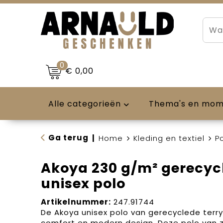
0
€ 0,00
Alle categorieën
Thema's en mo
Ga terug
|
Home
Kleding en textiel
Po
Akoya 230 g/m² gerecycl
unisex polo
Artikelnummer:
247.91744
De Akoya unisex polo van gerecyclede terry
comfort en modern design. Deze polo van 