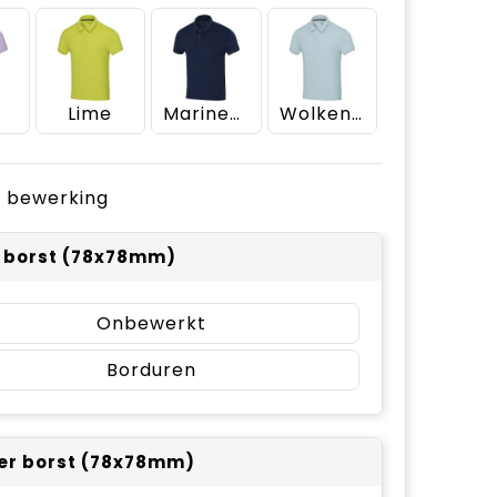
Lime
Marineblauw
Wolkenblauw
je bewerking
r borst (78x78mm)
Onbewerkt
Borduren
er borst (78x78mm)