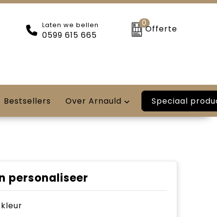
0
Laten we bellen
Offerte
0599 615 665
Speciaal produ
Bestsellers
Over Arnauld
n personaliseer
e kleur