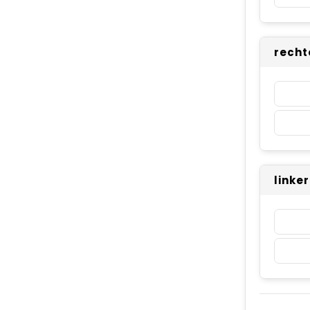
recht
linke