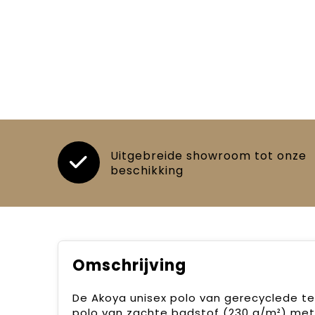
Uitgebreide showroom tot onze
beschikking
Omschrijving
De Akoya unisex polo van gerecyclede te
polo van zachte badstof (230 g/m²) met