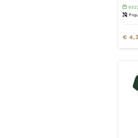
932
Pique knit
€ 4,