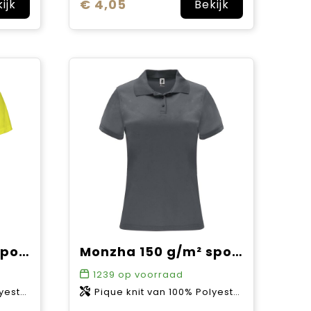
€ 4,05
ijk
Bekijk
Monzha 150 g/m² sportpolo met korte mouwen voor kinderen
Monzha 150 g/m² sportpolo met korte mouwen voor dames
1239
op voorraad
0 g/m2
Pique knit van 100% Polyester, 150 g/m2