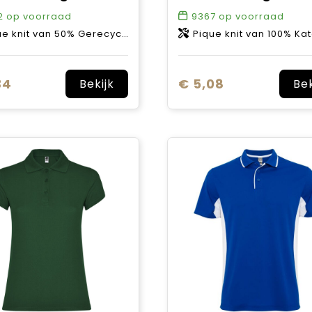
2
op voorraad
9367
op voorraad
 van 50% Gerecycled katoen en 50% Gerecycled polyester, 200 g/m2
Pique knit van 100% Katoen, 18
34
€ 5,08
Bekijk
Bek