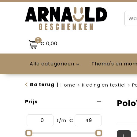
0
€ 0,00
Alle categorieën
Thema's en mo
Ga terug
|
Home
Kleding en textiel
Po
Polo
Prijs
t/m
€
1