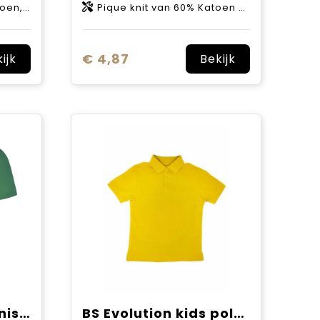
0 g/m2
Pique knit van 60% Katoen en 40% Polyester, 190 g/m2
€ 4,87
ijk
Bekijk
Austral 180 g/m² unisex polo met korte mouwen
BS Evolution kids polo, 180 gr/m²