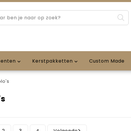
menten
Kerstpakketten
Custom Made
lo's
's
2
3
4
Volgende