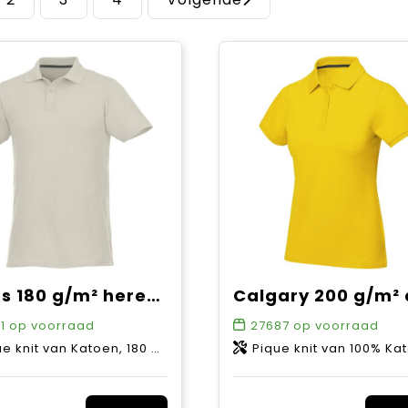
Helios 180 g/m² herenpolo met korte mouwen
1
op voorraad
27687
op voorraad
e knit van Katoen, 180 g/m2
Pique knit van 100% Katoen, 20