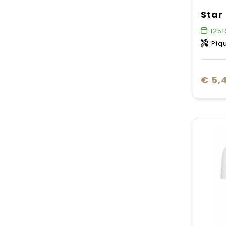
1251
Pique
€ 5,