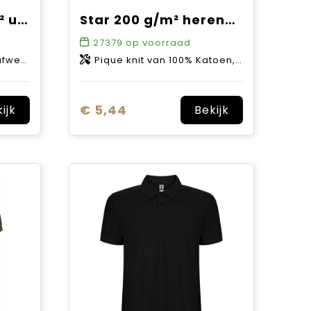
Montmelo 150 g/m² unisex sportpolo met korte mouwen
Star 200 g/m² herenpolo met korte mouwen
27379
op voorraad
, 150 g/m2
Pique knit van 100% Katoen, 200 g/m2
€ 5,44
ijk
Bekijk