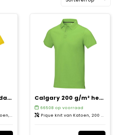
Calgary 200 g/m² damespolo met korte mouwen
Calgary 200 g/m² herenpolo met korte mouwen
66508
op voorraad
0 g/m2
Pique knit van Katoen, 200 g/m2