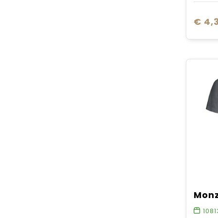
€ 4,
1081