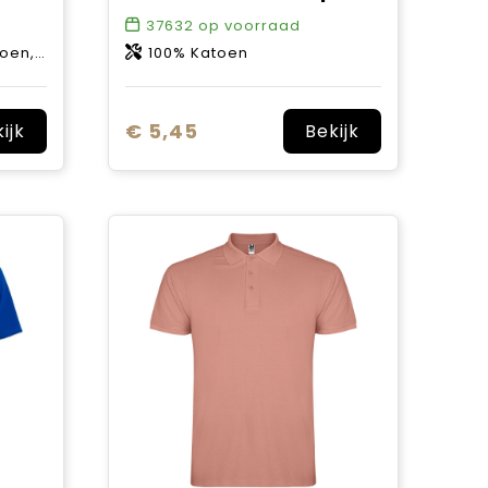
37632
op voorraad
0 g/m2
100% Katoen
€ 5,45
ijk
Bekijk