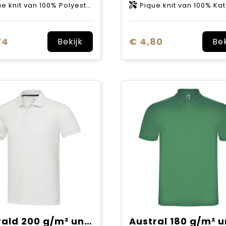
 knit van 100% Polyester, 150 g/m2
Pique knit van 100% Katoen, 20
74
€ 4,80
Bekijk
Bek
Emerald 200 g/m² unisex Aware™ gerecyclede polo met korte mouwen