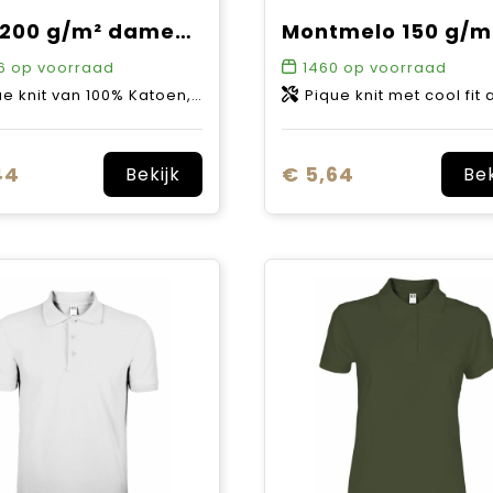
Star 200 g/m² damespolo met korte mouwen
6
op voorraad
1460
op voorraad
 knit van 100% Katoen, 200 g/m2
Pique knit met cool fit afwerking van 100% Polyester
44
€ 5,64
Bekijk
Bek