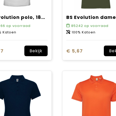
BS Evolution polo, 180 gr/m²
466
op voorraad
85242
op voorraad
% Katoen
100% Katoen
67
€ 5,67
Bekijk
Bek