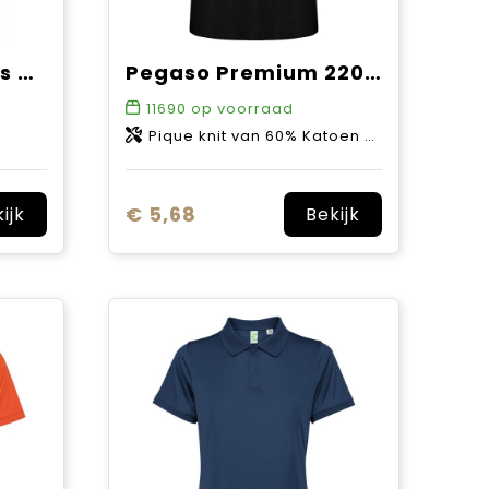
BS Evolution dames polo, 180 gr/m²
Pegaso Premium 220 g/m² herenpolo met korte mouwen
11690
op voorraad
Pique knit van 60% Katoen en 40% Polyester, 190 g/m2
€ 5,68
ijk
Bekijk