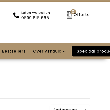
0
Laten we bellen
Offerte
0599 615 665
Speciaal produ
Bestsellers
Over Arnauld