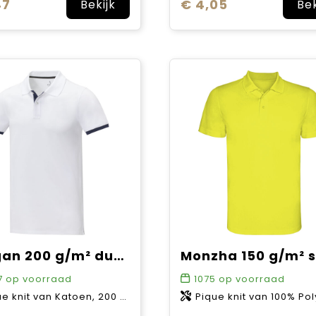
47
€ 4,05
Bekijk
Bek
Morgan 200 g/m² duotone herenpolo met korte mouwen
7
op voorraad
1075
op voorraad
e knit van Katoen, 200 g/m2
Pique knit van 100% Polyester, 15