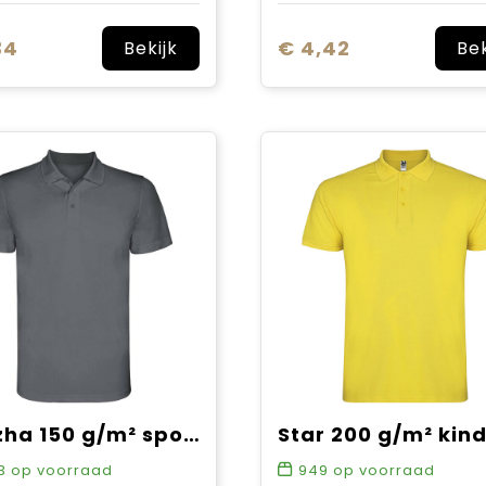
34
€ 4,42
Bekijk
Bek
Monzha 150 g/m² sportpolo met korte mouwen voor heren
3
op voorraad
949
op voorraad