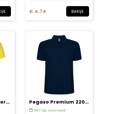
€ 4,74
ijk
Bekijk
Star 200 g/m² kinderpolo met korte mouwen
Pegaso Premium 220 g/m² kinderpolo met korte mouwen
967
op voorraad