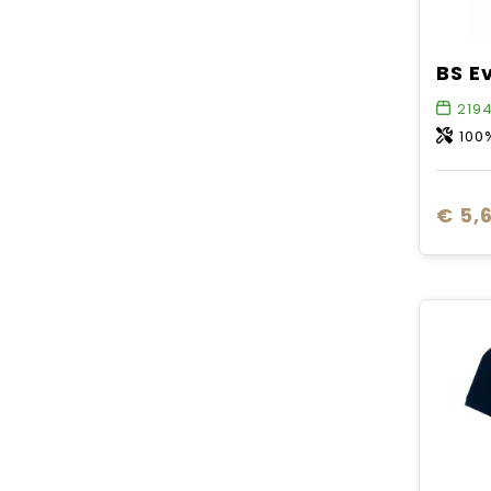
219
100
€ 5,