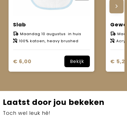
Slab
Gewe
Maandag 10 augustus in huis
Maan
100% katoen, heavy brushed
Acryl
€ 6,00
€ 5,2
Bekijk
Laatst door jou bekeken
Toch wel leuk hé!