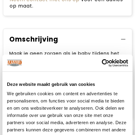
op maat.
Omschrijving
Maak je geen zorgen als je baby tijdens het
eten met rode kool aan het spelen is of de
havermout weer uitspuugt, want deze
katoenen Baby Bibs vangen alle etensresten
op zodat de kleding mooi schoon blijft. Je
Deze website maakt gebruik van cookies
veegt de troep met een veeg van het
slabbetje, vanwege het fijne jerseymateriaal.
We gebruiken cookies om content en advertenties te
Maak de slabbetjes nog vrolijker met een
personaliseren, om functies voor social media te bieden
grappige slogan. Beschikbaar in verschillende
en om ons websiteverkeer te analyseren. Ook delen we
kleuren voor elke dag van de week.
informatie over uw gebruik van onze site met onze
partners voor social media, adverteren en analyse. Deze
partners kunnen deze gegevens combineren met andere