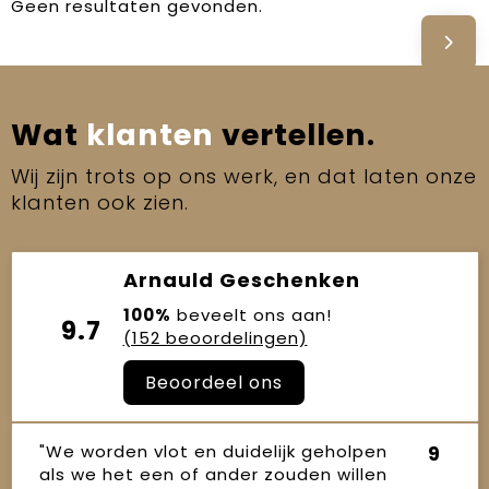
Geen resultaten gevonden.
Wat
klanten
vertellen.
Wij zijn trots op ons werk, en dat laten onze
klanten ook zien.
Arnauld Geschenken
100%
beveelt ons aan!
9.7
(152 beoordelingen)
Beoordeel ons
"We worden vlot en duidelijk geholpen
9
als we het een of ander zouden willen