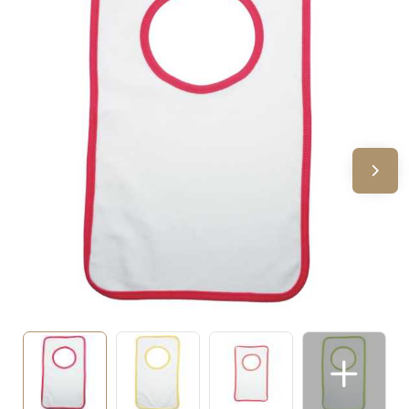
Sinterklaas
Verjaardagen
Voetbal, EK en WK
Voor de bouw
Zomergeschenken
Zomerpakketten