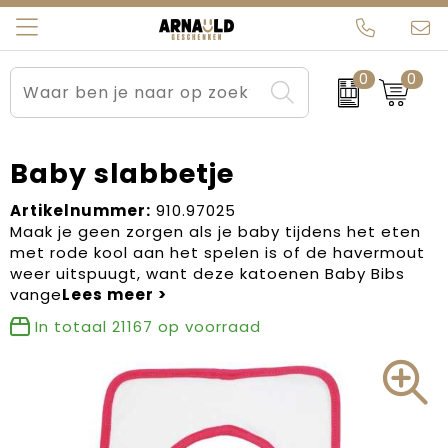
0
0
Relatiegeschenken
Beurs en Evenementen
Arnauld Kerstpakketten
Ons team
Sportkleding
Brievenbuspakketten
MijnEigenKadootje
Contact
Baby slabbetje
Werkkleding
Carnaval
Blogs
Artikelnummer:
910.97025
Maak je geen zorgen als je baby tijdens het eten
met rode kool aan het spelen is of de havermout
Kleding en textiel
Dag van de Zorg
weer uitspuugt, want deze katoenen Baby Bibs
vange
Tassen
Kerstartikelen
In totaal
21167
op voorraad
Kerstpakketten
Kraamcadeaus
Pasen