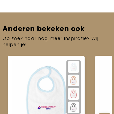
Anderen bekeken ook
Op zoek naar nog meer inspiratie? Wij
helpen je!